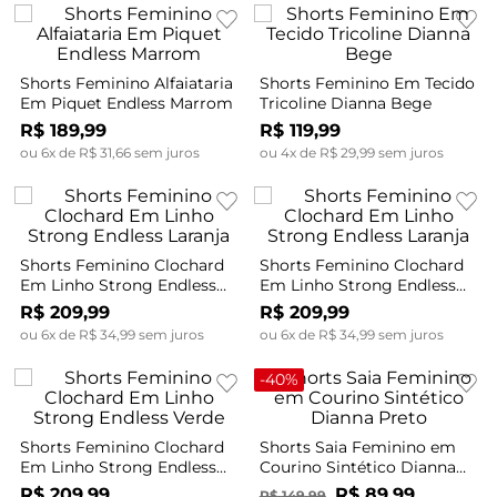
Shorts Feminino Alfaiataria
Shorts Feminino Em Tecido
Em Piquet Endless Marrom
Tricoline Dianna Bege
R$
189
,
99
R$
119
,
99
ou
6
x de
R$
31
,
66
sem juros
ou
4
x de
R$
29
,
99
sem juros
Shorts Feminino Clochard
Shorts Feminino Clochard
Em Linho Strong Endless
Em Linho Strong Endless
Laranja
Laranja
R$
209
,
99
R$
209
,
99
ou
6
x de
R$
34
,
99
sem juros
ou
6
x de
R$
34
,
99
sem juros
-
40%
Shorts Feminino Clochard
Shorts Saia Feminino em
Em Linho Strong Endless
Courino Sintético Dianna
Verde
Preto
R$
209
,
99
R$
89
,
99
R$
149
,
99