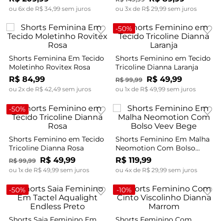
ou
6
x de
R$
34
,
99
sem juros
ou
3
x de
R$
29
,
99
sem juros
-
50%
Shorts Feminina Em Tecido
Shorts Feminino em Tecido
Moletinho Rovitex Rosa
Tricoline Dianna Laranja
R$
84
,
99
R$
49
,
99
R$
99
,
99
ou
2
x de
R$
42
,
49
sem juros
ou
1
x de
R$
49
,
99
sem juros
-
50%
Shorts Feminino em Tecido
Shorts Feminino Em Malha
Tricoline Dianna Rosa
Neomotion Com Bolso
Veev Bege
R$
49
,
99
R$
119
,
99
R$
99
,
99
ou
1
x de
R$
49
,
99
sem juros
ou
4
x de
R$
29
,
99
sem juros
-
50%
-
10%
Shorts Saia Feminino Em
Shorts Feminino Com