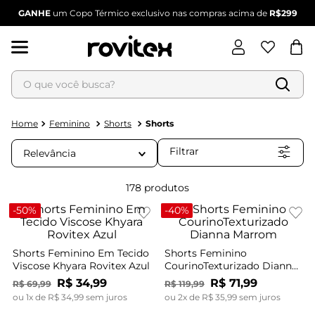
GANHE
um Copo Térmico exclusivo nas compras acima de
R$299
O que você busca?
Termos mais buscados
Feminino
Shorts
Shorts
1
º
blusa feminina
Filtrar
Relevância
2
º
vestido
178
produtos
3
º
vestido feminino
4
º
dianna
-
50%
-
40%
5
º
calça feminina
6
º
conjunto feminino
Shorts Feminino Em Tecido
Shorts Feminino
Viscose Khyara Rovitex Azul
CourinoTexturizado Dianna
Marrom
R$
34
,
99
R$
71
,
99
R$
69
,
99
R$
119
,
99
ou
1
x de
R$
34
,
99
sem juros
ou
2
x de
R$
35
,
99
sem juros