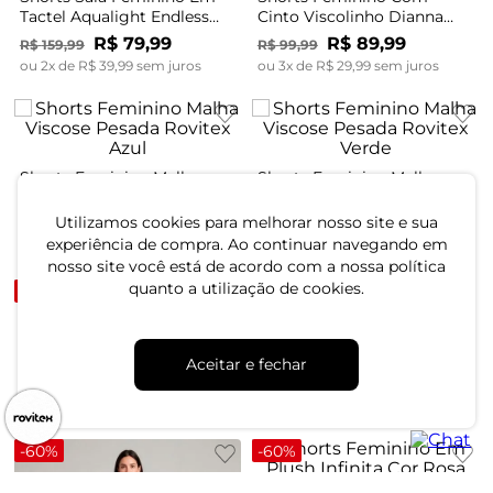
Tactel Aqualight Endless
Cinto Viscolinho Dianna
Preto
Marrom
R$
79
,
99
R$
89
,
99
R$
159
,
99
R$
99
,
99
ou
2
x de
R$
39
,
99
sem juros
ou
3
x de
R$
29
,
99
sem juros
Shorts Feminino Malha
Shorts Feminino Malha
Viscose Pesada Rovitex
Viscose Pesada Rovitex
Azul
Verde
Utilizamos cookies para melhorar nosso site e sua
R$
104
,
99
R$
104
,
99
experiência de compra. Ao continuar navegando em
ou
3
x de
R$
34
,
99
sem juros
ou
3
x de
R$
34
,
99
sem juros
nosso site você está de acordo com a nossa política
quanto a utilização de cookies.
-
60%
-
60%
Shorts Feminino Em Plush
Shorts Feminino Em Plush
Infinita Cor Azul
Infinita Cor Rosa
Aceitar e fechar
R$
39
,
99
R$
39
,
99
R$
99
,
99
R$
99
,
99
ou
1
x de
R$
39
,
99
sem juros
ou
1
x de
R$
39
,
99
sem juros
-
60%
-
60%