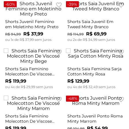
-
60%
-
39%
Shorts Juvenil Feminino
Shorts Saia Juvenil Em
em Moletinho Minty Preto
Tweed Minty Branco
R$
37
,
99
R$
69
,
99
R$
94
,
99
R$
114
,
99
ou
1
x de
R$
37
,
99
sem juros
ou
2
x de
R$
34
,
99
sem juros
Shorts Saia Feminino
Shorts Saia Feminina Sarja
Molecotton De Viscose
Cotton Minty Rosa
Minty Bege
R$
119
,
99
R$
129
,
99
ou
4
x de
R$
29
,
99
sem juros
ou
4
x de
R$
32
,
49
sem juros
-
48%
Shorts Saia Feminino
Shorts Juvenil Ponto Roma
Molecotton De Viscose
Minty Marrom
Minty Marrom
R$
119
,
99
R$
54
,
99
R$
104
,
99