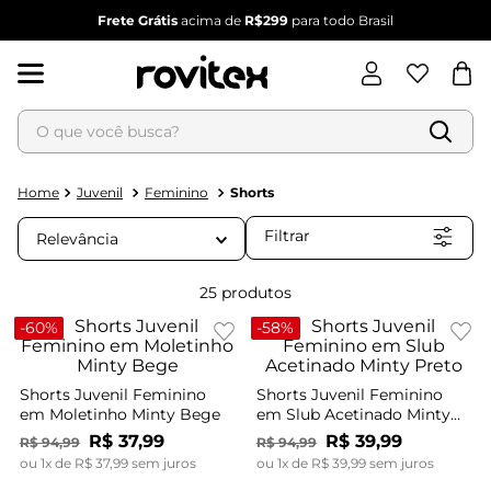
Frete Grátis
acima de
R$299
para todo Brasil
O que você busca?
Termos mais buscados
1
º
blusa feminina
Juvenil
Feminino
Shorts
2
º
vestido
Filtrar
Relevância
3
º
vestido feminino
4
º
dianna
25
produtos
5
º
calça feminina
-
60%
-
58%
6
º
conjunto feminino
Shorts Juvenil Feminino
Shorts Juvenil Feminino
em Moletinho Minty Bege
em Slub Acetinado Minty
Preto
R$
37
,
99
R$
39
,
99
R$
94
,
99
R$
94
,
99
ou
1
x de
R$
37
,
99
sem juros
ou
1
x de
R$
39
,
99
sem juros