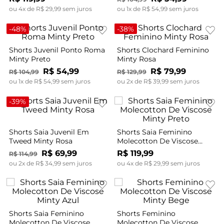
ou
4
x de
R$
29
,
99
sem juros
ou
1
x de
R$
54
,
99
sem juros
-
48%
-
38%
Shorts Juvenil Ponto Roma
Shorts Clochard Feminino
Minty Preto
Minty Rosa
R$
54
,
99
R$
79
,
99
R$
104
,
99
R$
129
,
99
ou
1
x de
R$
54
,
99
sem juros
ou
2
x de
R$
39
,
99
sem juros
-
39%
Shorts Saia Juvenil Em
Shorts Saia Feminino
Tweed Minty Rosa
Molecotton De Viscose
Minty Preto
R$
69
,
99
R$
119
,
99
R$
114
,
99
ou
2
x de
R$
34
,
99
sem juros
ou
4
x de
R$
29
,
99
sem juros
Shorts Saia Feminino
Shorts Feminino
Molecotton De Viscose
Molecotton De Viscose