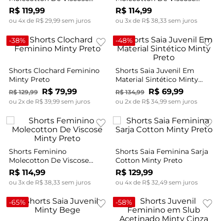
Minty Azul
Minty Bege
R$
119
,
99
R$
114
,
99
ou
4
x de
R$
29
,
99
sem juros
ou
3
x de
R$
38
,
33
sem juros
-
38%
-
48%
Shorts Clochard Feminino
Shorts Saia Juvenil Em
Minty Preto
Material Sintético Minty
Preto
R$
79
,
99
R$
69
,
99
R$
129
,
99
R$
134
,
99
ou
2
x de
R$
39
,
99
sem juros
ou
2
x de
R$
34
,
99
sem juros
Shorts Feminino
Shorts Saia Feminina Sarja
Molecotton De Viscose
Cotton Minty Preto
Minty Preto
R$
114
,
99
R$
129
,
99
ou
3
x de
R$
38
,
33
sem juros
ou
4
x de
R$
32
,
49
sem juros
-
65%
-
58%