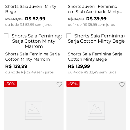
Shorts Saia Juvenil Minty
Shorts Juvenil Feminino
Bege
em Slub Acetinado Minty
Cinza
R$
52
,
99
R$
39
,
99
R$
149
,
99
R$
94
,
99
ou
1
x de
R$
52
,
99
sem juros
ou
1
x de
R$
39
,
99
sem juros
Shorts Saia Feminina Sarja
Shorts Saia Feminina Sarja
Cotton Minty Marrom
Cotton Minty Bege
R$
129
,
99
R$
129
,
99
ou
4
x de
R$
32
,
49
sem juros
ou
4
x de
R$
32
,
49
sem juros
-
50%
-
65%