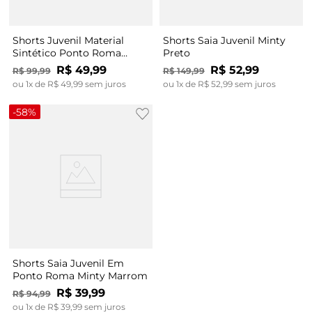
Shorts Juvenil Material
Shorts Saia Juvenil Minty
Sintético Ponto Roma
Preto
Minty Preto
R$
49
,
99
R$
52
,
99
R$
99
,
99
R$
149
,
99
ou
1
x de
R$
49
,
99
sem juros
ou
1
x de
R$
52
,
99
sem juros
-
58%
Shorts Saia Juvenil Em
Ponto Roma Minty Marrom
R$
39
,
99
R$
94
,
99
ou
1
x de
R$
39
,
99
sem juros