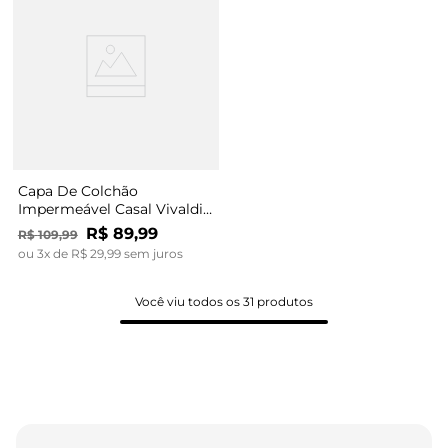
Capa De Colchão
Impermeável Casal Vivaldi
Branco
R$
89
,
99
R$
109
,
99
ou
3
x de
R$
29
,
99
sem juros
Você viu todos os
31
produtos