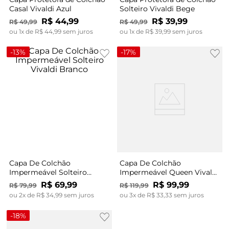
Casal Vivaldi Azul
Solteiro Vivaldi Bege
R$
44
,
99
R$
39
,
99
R$
49
,
99
R$
49
,
99
ou
1
x de
R$
44
,
99
sem juros
ou
1
x de
R$
39
,
99
sem juros
-
13%
-
17%
Capa De Colchão
Capa De Colchão
Impermeável Solteiro
Impermeável Queen Vivaldi
Vivaldi Branco
Branco
R$
69
,
99
R$
99
,
99
R$
79
,
99
R$
119
,
99
ou
2
x de
R$
34
,
99
sem juros
ou
3
x de
R$
33
,
33
sem juros
-
18%