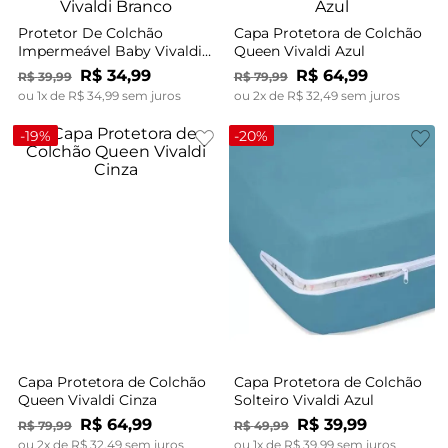
Protetor De Colchão
Capa Protetora de Colchão
Impermeável Baby Vivaldi
Queen Vivaldi Azul
Branco
R$
34
,
99
R$
64
,
99
R$
39
,
99
R$
79
,
99
ou
1
x de
R$
34
,
99
sem juros
ou
2
x de
R$
32
,
49
sem juros
-
19%
-
20%
Capa Protetora de Colchão
Capa Protetora de Colchão
Queen Vivaldi Cinza
Solteiro Vivaldi Azul
R$
64
,
99
R$
39
,
99
R$
79
,
99
R$
49
,
99
ou
2
x de
R$
32
,
49
sem juros
ou
1
x de
R$
39
,
99
sem juros