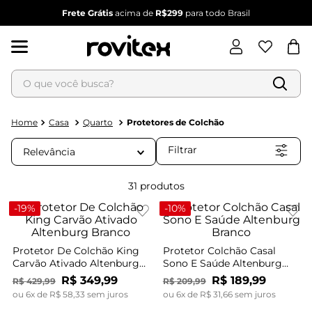
Frete Grátis
acima de
R$299
para todo Brasil
O que você busca?
Termos mais buscados
1
º
blusa feminina
Casa
Quarto
Protetores de Colchão
2
º
vestido feminino
Filtrar
Relevância
3
º
vestido
4
º
dianna
31
produtos
5
º
calça feminina
-
19%
-
10%
6
º
conjunto feminino
Protetor De Colchão King
Protetor Colchão Casal
Carvão Ativado Altenburg
Sono E Saúde Altenburg
Branco
Branco
R$
349
,
99
R$
189
,
99
R$
429
,
99
R$
209
,
99
ou
6
x de
R$
58
,
33
sem juros
ou
6
x de
R$
31
,
66
sem juros