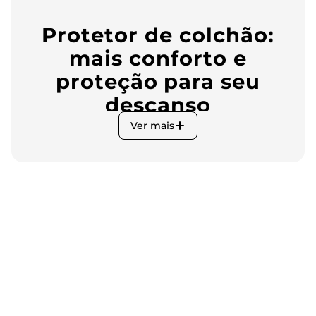
Protetor de colchão:
mais conforto e
proteção para seu
descanso
Ver mais
Quando o assunto é qualidade de sono, cada detalhe conta.
O protetor de colchão, por exemplo, é um item essencial que
vai além da proteção, garantindo maior durabilidade ao seu
colchão e proporcionando uma camada extra de conforto
no seu
quarto
. Na Rovitex, você encontra uma seleção
especial de protetores de colchão para todos os tamanhos,
oferecendo o equilíbrio perfeito entre funcionalidade e bem-
estar no seu ambiente de descanso.
Com opções que atendem desde colchões de solteiro até os
de casal e queen, nossa linha de protetores oferece uma
solução prática para manter sua cama sempre protegida e
aconchegante. Vamos conhecer as opções que preparamos
para você?