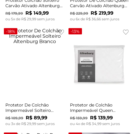
Protetor Colchão Solteiro
Protetor De Colchão Queen
Carvão Ativado Altenburg
Carvão Ativado Altenburg
Branco
Branco
R$
149
,
99
R$
219
,
99
R$
179
,
99
R$
229
,
99
ou
5
x de
R$
29
,
99
sem juros
ou
6
x de
R$
36
,
66
sem juros
-
18%
-
13%
Protetor De Colchão
Protetor de Colchão
Impermeável Solteiro
Impermeável Queen
Altenburg Branco
Altenburg Branco
R$
89
,
99
R$
139
,
99
R$
109
,
99
R$
159
,
99
ou
3
x de
R$
29
,
99
sem juros
ou
4
x de
R$
34
,
99
sem juros