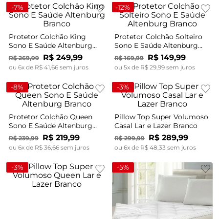
-
7%
-
12%
Protetor Colchão King
Protetor Colchão Solteiro
Sono E Saúde Altenburg
Sono E Saúde Altenburg
Branco
Branco
R$
249
,
99
R$
149
,
99
R$
269
,
99
R$
169
,
99
ou
6
x de
R$
41
,
66
sem juros
ou
5
x de
R$
29
,
99
sem juros
-
8%
-
3%
Protetor Colchão Queen
Pillow Top Super Volumoso
Sono E Saúde Altenburg
Casal Lar e Lazer Branco
Branco
R$
219
,
99
R$
289
,
99
R$
239
,
99
R$
299
,
99
ou
6
x de
R$
36
,
66
sem juros
ou
6
x de
R$
48
,
33
sem juros
-
3%
-
5%