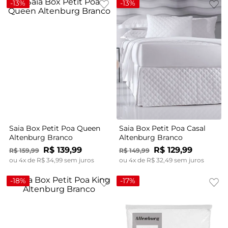
-
13%
-
13%
Saia Box Petit Poa Queen
Saia Box Petit Poa Casal
Altenburg Branco
Altenburg Branco
R$
139
,
99
R$
129
,
99
R$
159
,
99
R$
149
,
99
ou
4
x de
R$
34
,
99
sem juros
ou
4
x de
R$
32
,
49
sem juros
-
18%
-
17%