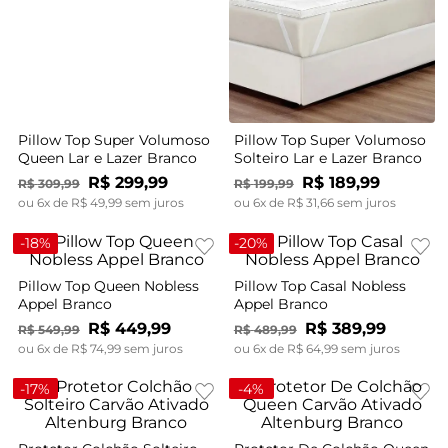
Pillow Top Super Volumoso
Pillow Top Super Volumoso
Queen Lar e Lazer Branco
Solteiro Lar e Lazer Branco
R$
299
,
99
R$
189
,
99
R$
309
,
99
R$
199
,
99
ou
6
x de
R$
49
,
99
sem juros
ou
6
x de
R$
31
,
66
sem juros
-
18%
-
20%
Pillow Top Queen Nobless
Pillow Top Casal Nobless
Appel Branco
Appel Branco
R$
449
,
99
R$
389
,
99
R$
549
,
99
R$
489
,
99
ou
6
x de
R$
74
,
99
sem juros
ou
6
x de
R$
64
,
99
sem juros
-
17%
-
4%