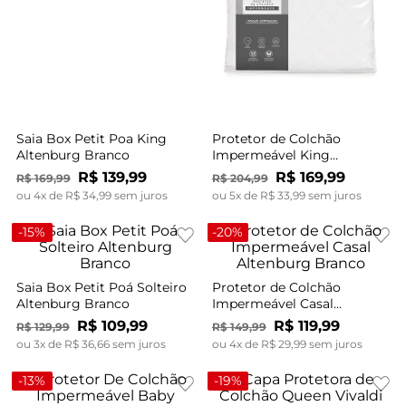
Saia Box Petit Poa King
Protetor de Colchão
Altenburg Branco
Impermeável King
Altenburg Branco
R$
139
,
99
R$
169
,
99
R$
169
,
99
R$
204
,
99
ou
4
x de
R$
34
,
99
sem juros
ou
5
x de
R$
33
,
99
sem juros
-
15%
-
20%
Saia Box Petit Poá Solteiro
Protetor de Colchão
Altenburg Branco
Impermeável Casal
Altenburg Branco
R$
109
,
99
R$
119
,
99
R$
129
,
99
R$
149
,
99
ou
3
x de
R$
36
,
66
sem juros
ou
4
x de
R$
29
,
99
sem juros
-
13%
-
19%