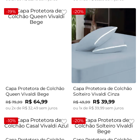
-
19%
-
20%
Capa Protetora de Colchão
Capa Protetora de Colchão
Queen Vivaldi Bege
Solteiro Vivaldi Cinza
R$
64
,
99
R$
39
,
99
R$
79
,
99
R$
49
,
99
ou
2
x de
R$
32
,
49
sem juros
ou
1
x de
R$
39
,
99
sem juros
-
10%
-
20%
Capa Protetora de Colchão
Capa Protetora de Colchão