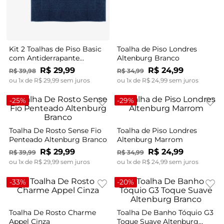
Kit 2 Toalhas de Piso Basic
Toalha de Piso Londres
com Antiderrapante
Altenburg Branco
Atlântica Azul
R$
29
,
99
R$
24
,
99
R$
39
,
98
R$
34
,
99
ou
1
x de
R$
29
,
99
sem juros
ou
1
x de
R$
24
,
99
sem juros
-
25%
-
29%
Toalha De Rosto Sense Fio
Toalha de Piso Londres
Penteado Altenburg Branco
Altenburg Marrom
R$
29
,
99
R$
24
,
99
R$
39
,
99
R$
34
,
99
ou
1
x de
R$
29
,
99
sem juros
ou
1
x de
R$
24
,
99
sem juros
-
33%
-
20%
Toalha De Rosto Charme
Toalha De Banho Tóquio G3
Appel Cinza
Toque Suave Altenburg