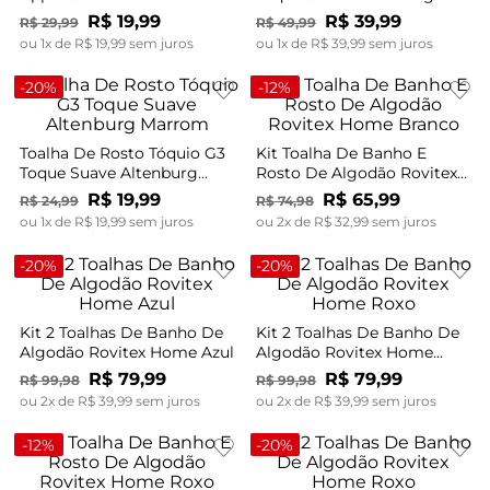
Branco
R$
19
,
99
R$
39
,
99
R$
29
,
99
R$
49
,
99
ou
1
x de
R$
19
,
99
sem juros
ou
1
x de
R$
39
,
99
sem juros
-
20%
-
12%
Toalha De Rosto Tóquio G3
Kit Toalha De Banho E
Toque Suave Altenburg
Rosto De Algodão Rovitex
Marrom
Home Branco
R$
19
,
99
R$
65
,
99
R$
24
,
99
R$
74
,
98
ou
1
x de
R$
19
,
99
sem juros
ou
2
x de
R$
32
,
99
sem juros
-
20%
-
20%
Kit 2 Toalhas De Banho De
Kit 2 Toalhas De Banho De
Algodão Rovitex Home Azul
Algodão Rovitex Home
Roxo
R$
79
,
99
R$
79
,
99
R$
99
,
98
R$
99
,
98
ou
2
x de
R$
39
,
99
sem juros
ou
2
x de
R$
39
,
99
sem juros
-
12%
-
20%