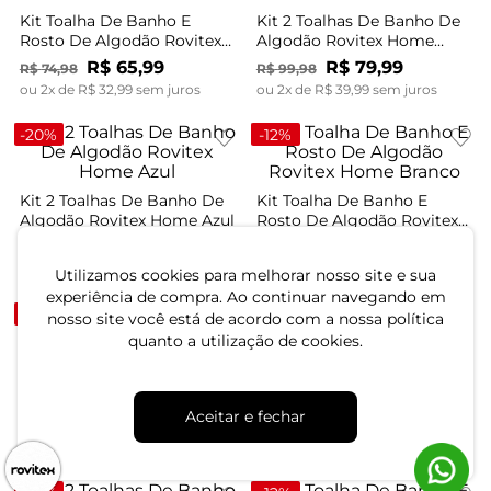
Kit Toalha De Banho E
Kit 2 Toalhas De Banho De
Rosto De Algodão Rovitex
Algodão Rovitex Home
Home Roxo
Roxo
R$
65
,
99
R$
79
,
99
R$
74
,
98
R$
99
,
98
ou
2
x de
R$
32
,
99
sem juros
ou
2
x de
R$
39
,
99
sem juros
-
20%
-
12%
Kit 2 Toalhas De Banho De
Kit Toalha De Banho E
Algodão Rovitex Home Azul
Rosto De Algodão Rovitex
Home Branco
R$
79
,
99
R$
65
,
99
R$
99
,
98
R$
74
,
98
ou
2
x de
R$
39
,
99
sem juros
ou
2
x de
R$
32
,
99
sem juros
Utilizamos cookies para melhorar nosso site e sua
experiência de compra. Ao continuar navegando em
-
20%
-
12%
nosso site você está de acordo com a nossa política
quanto a utilização de cookies.
Kit 2 Toalhas De Banho De
Kit Toalha De Banho E
Algodão Rovitex Home
Rosto De Algodão Rovitex
Aceitar e fechar
Branco
Home Azul
R$
79
,
99
R$
65
,
99
R$
99
,
98
R$
74
,
98
ou
2
x de
R$
39
,
99
sem juros
ou
2
x de
R$
32
,
99
sem juros