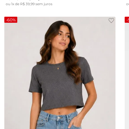
ou
1
x de
R$
39
,
99
sem juros
o
-
60%
-