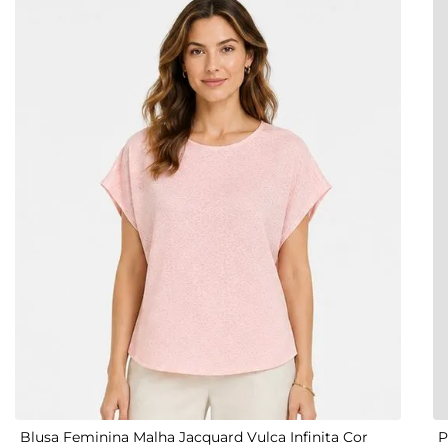
P
M
G
GG
Blusa Feminina Malha Jacquard Vulca Infinita Cor
P