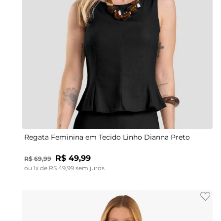
PP
P
M
G
GG
Regata Feminina em Tecido Linho Dianna Preto
R$
49
,
99
R$
69
,
99
ou
1
x de
R$
49
,
99
sem juros