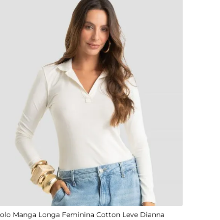
PP
P
M
G
GG
olo Manga Longa Feminina Cotton Leve Dianna