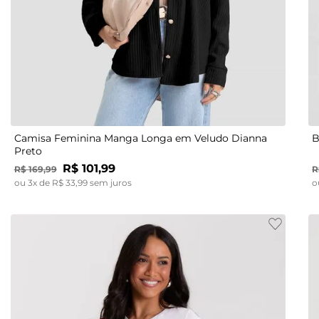
PP
P
M
G
GG
Camisa Feminina Manga Longa em Veludo Dianna
B
Preto
R$
101
,
99
R$
169
,
99
R
ou
3
x de
R$
33
,
99
sem juros
o