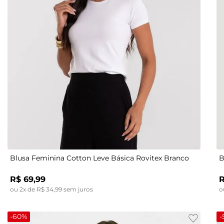
P
M
G
GG
Blusa Feminina Cotton Leve Básica Rovitex Branco
B
R$
69
,
99
ou
2
x de
R$
34
,
99
sem juros
o
-
60%
-