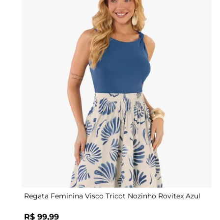
P
M
G
GG
Regata Feminina Visco Tricot Nozinho Rovitex Azul
R$
99
,
99