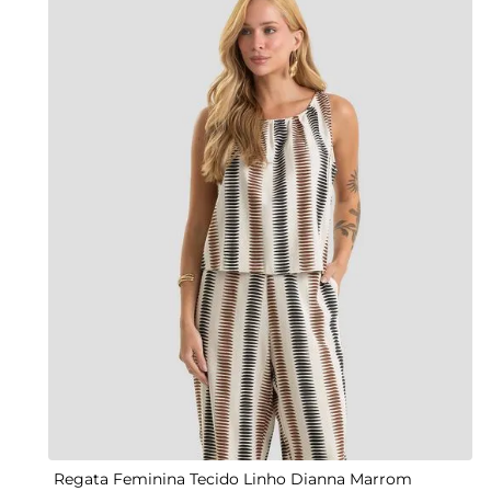
PP
P
M
G
GG
Regata Feminina Tecido Linho Dianna Marrom