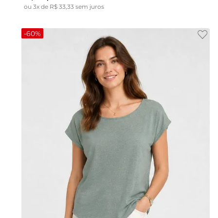
ou
3
x de
R$
33
,
33
sem juros
-
60%