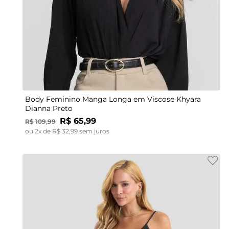
PP
P
M
G
GG
Body Feminino Manga Longa em Viscose Khyara
Dianna Preto
R$
65
,
99
R$
109
,
99
ou
2
x de
R$
32
,
99
sem juros