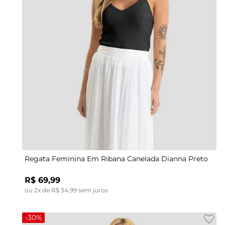
PP
P
M
G
GG
Regata Feminina Em Ribana Canelada Dianna Preto
R$
69
,
99
ou
2
x de
R$
34
,
99
sem juros
-
30%