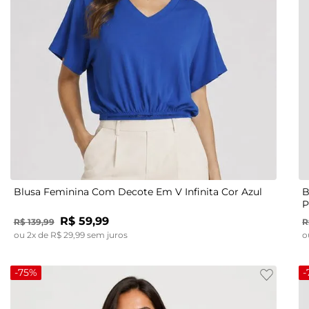
P
M
G
GG
Blusa Feminina Com Decote Em V Infinita Cor Azul
B
P
R$
59
,
99
R$
139
,
99
R
ou
2
x de
R$
29
,
99
sem juros
o
-
75%
-