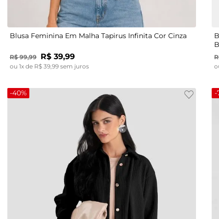
P
M
G
GG
Blusa Feminina Em Malha Tapirus Infinita Cor Cinza
B
B
R$
39
,
99
R$
99
,
99
R
ou
1
x de
R$
39
,
99
sem juros
o
-
40%
-