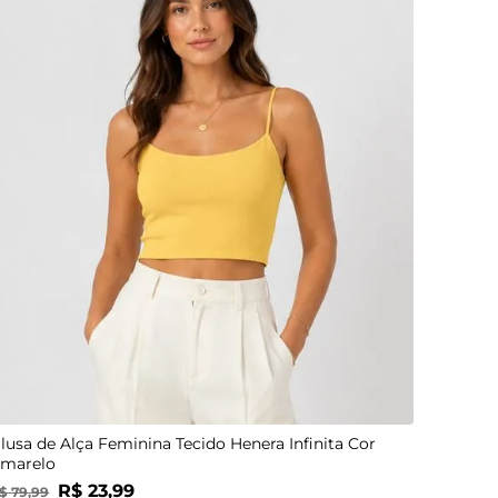
P
M
G
GG
lusa de Alça Feminina Tecido Henera Infinita Cor
marelo
R$
23
,
99
$
79
,
99