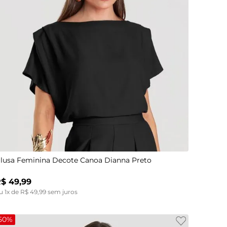
PP
P
M
G
GG
lusa Feminina Decote Canoa Dianna Preto
R$
49
,
99
u
1
x de
R$
49
,
99
sem juros
50%