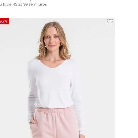
u
1
x de
R$
23
,
99
sem juros
56%