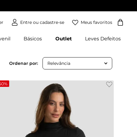
Meus favoritos
er
venil
Básicos
Outlet
Leves Defeitos
Relevância
50%