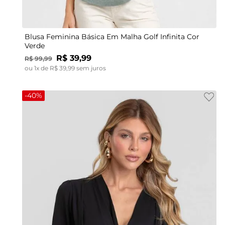
P
M
G
GG
Blusa Feminina Básica Em Malha Golf Infinita Cor
Verde
R$
39
,
99
R$
99
,
99
ou
1
x de
R$
39
,
99
sem juros
-
40%