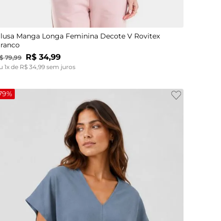
P
M
G
GG
lusa Manga Longa Feminina Decote V Rovitex
ranco
R$
34
,
99
$
79
,
99
u
1
x de
R$
34
,
99
sem juros
79%