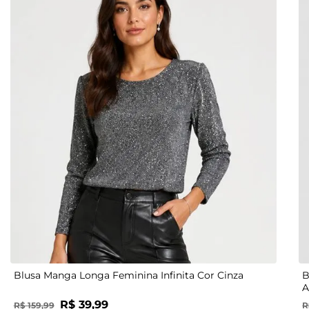
P
M
G
GG
Blusa Manga Longa Feminina Infinita Cor Cinza
B
A
R$
39
,
99
R$
159
,
99
R