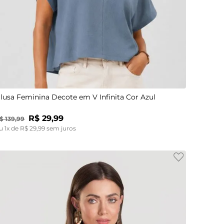
P
M
G
GG
lusa Feminina Decote em V Infinita Cor Azul
R$
29
,
99
$
139
,
99
u
1
x de
R$
29
,
99
sem juros