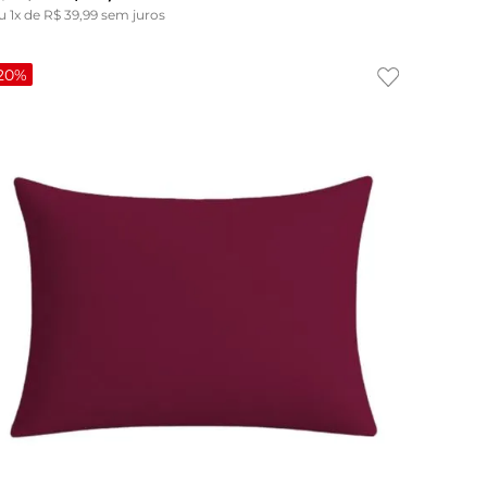
u
1
x de
R$
39
,
99
sem juros
20%