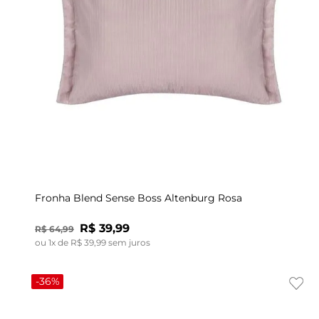
UN
Fronha Blend Sense Boss Altenburg Rosa
R$
39
,
99
R$
64
,
99
ou
1
x de
R$
39
,
99
sem juros
-
36%