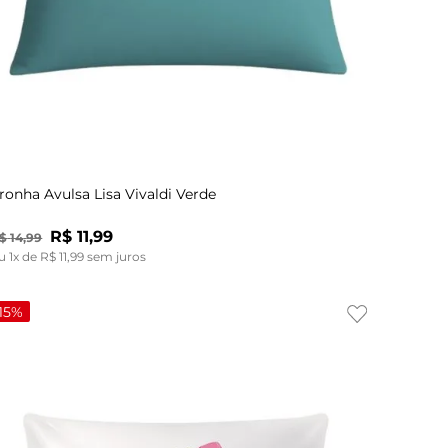
UN
ronha Avulsa Lisa Vivaldi Verde
R$
11
,
99
$
14
,
99
u
1
x de
R$
11
,
99
sem juros
15%