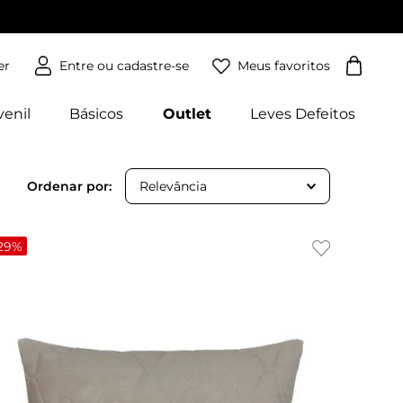
Meus favoritos
er
venil
Básicos
Outlet
Leves Defeitos
Relevância
29%