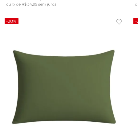
ou
1
x de
R$
34
,
99
sem juros
o
-
20%
-