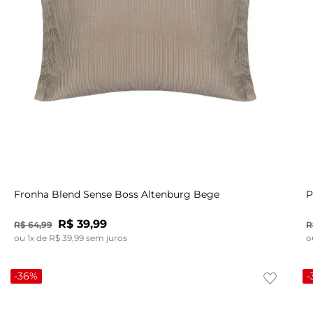
UN
Fronha Blend Sense Boss Altenburg Bege
P
R$
39
,
99
R$
64
,
99
R
ou
1
x de
R$
39
,
99
sem juros
o
-
36%
-