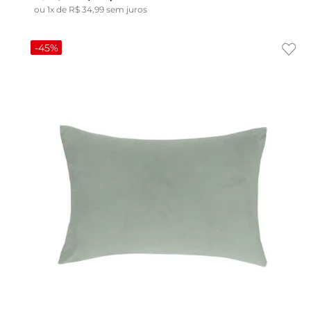
ou
1
x de
R$
34
,
99
sem juros
-
45%