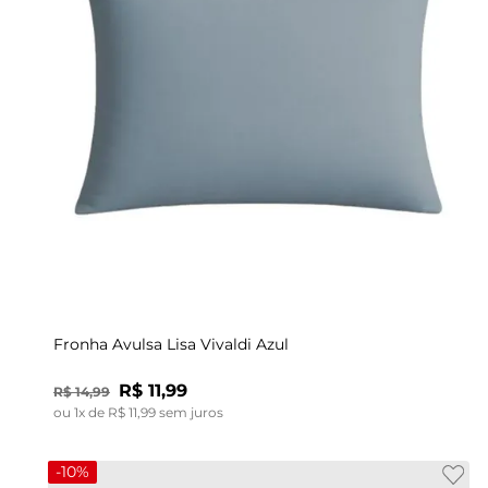
UN
Fronha Avulsa Lisa Vivaldi Azul
R$
11
,
99
R$
14
,
99
ou
1
x de
R$
11
,
99
sem juros
-
10%