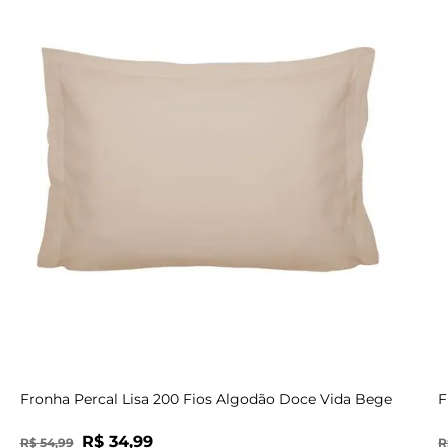
UN
Fronha Percal Lisa 200 Fios Algodão Doce Vida Bege
F
R$
34
,
99
R$
54
,
99
R