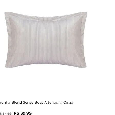
UN
ronha Blend Sense Boss Altenburg Cinza
R$
39
,
99
$
64
,
99