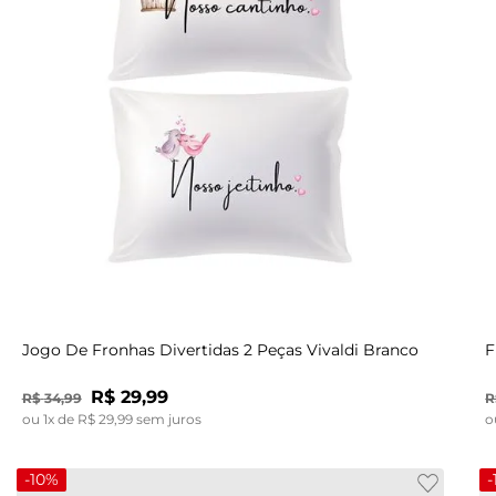
UN
Jogo De Fronhas Divertidas 2 Peças Vivaldi Branco
F
R$
29
,
99
R$
34
,
99
R
ou
1
x de
R$
29
,
99
sem juros
o
-
10%
-