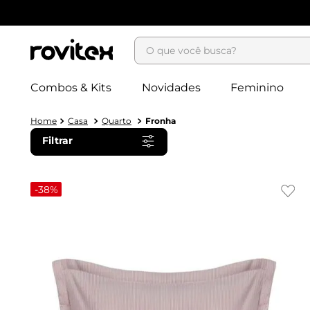
O que você busca?
Combos & Kits
Novidades
Feminino
Casa
Quarto
Fronha
Filtrar
-
38%