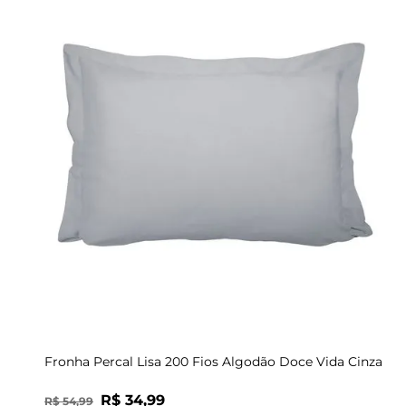
UN
Fronha Percal Lisa 200 Fios Algodão Doce Vida Cinza
R$
34
,
99
R$
54
,
99