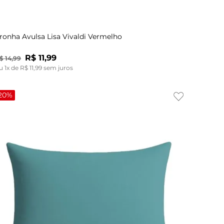
UN
ronha Avulsa Lisa Vivaldi Vermelho
R$
11
,
99
$
14
,
99
u
1
x de
R$
11
,
99
sem juros
20%