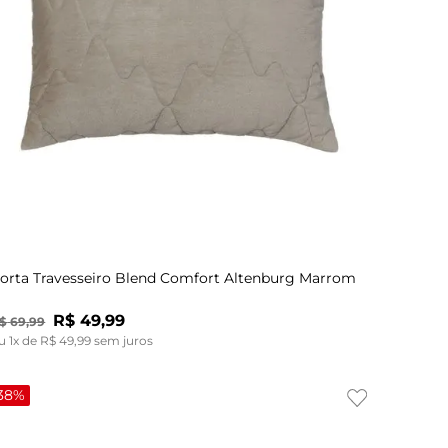
UN
orta Travesseiro Blend Comfort Altenburg Marrom
R$
49
,
99
$
69
,
99
u
1
x de
R$
49
,
99
sem juros
38%