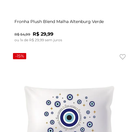
UN
Fronha Plush Blend Malha Altenburg Verde
R$
29
,
99
R$
54
,
99
ou
1
x de
R$
29
,
99
sem juros
-
15%