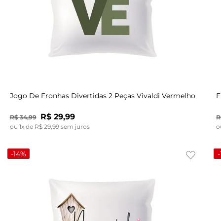
UN
Jogo De Fronhas Divertidas 2 Peças Vivaldi Vermelho
F
R$
29
,
99
R$
34
,
99
R
ou
1
x de
R$
29
,
99
sem juros
o
-
14%
-