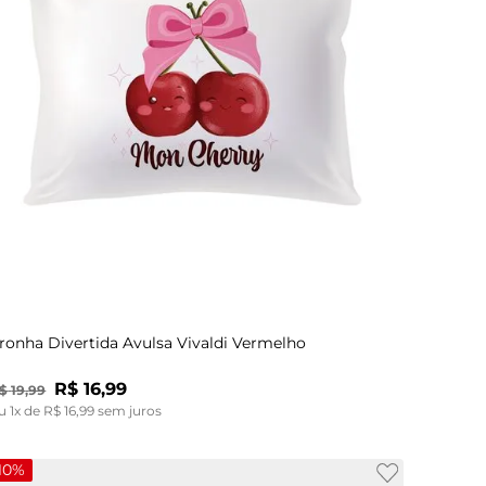
UN
ronha Divertida Avulsa Vivaldi Vermelho
R$
16
,
99
$
19
,
99
u
1
x de
R$
16
,
99
sem juros
10%