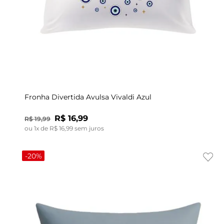
UN
Fronha Divertida Avulsa Vivaldi Azul
R$
16
,
99
R$
19
,
99
ou
1
x de
R$
16
,
99
sem juros
-
20%