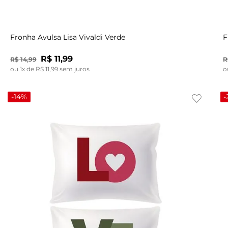
UN
Fronha Avulsa Lisa Vivaldi Verde
F
R$
11
,
99
R$
14
,
99
R
ou
1
x de
R$
11
,
99
sem juros
o
-
14%
-