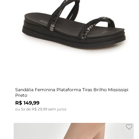
Indisponível
40
33
34
35
36
36
37
37
38
38
39
Sandália Feminina Plataforma Tiras Brilho Mississipi
Preto
R$
149
,
99
ou
5
x de
R$
29
,
99
sem juros