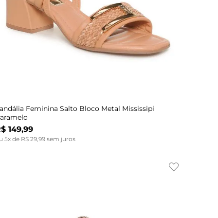
Indisponível
36
40
33
37
33
34
38
34
35
39
35
36
34
37
37
35
38
38
36
39
39
37
40
andália Feminina Salto Bloco Metal Mississipi
aramelo
R$
149
,
99
u
5
x de
R$
29
,
99
sem juros