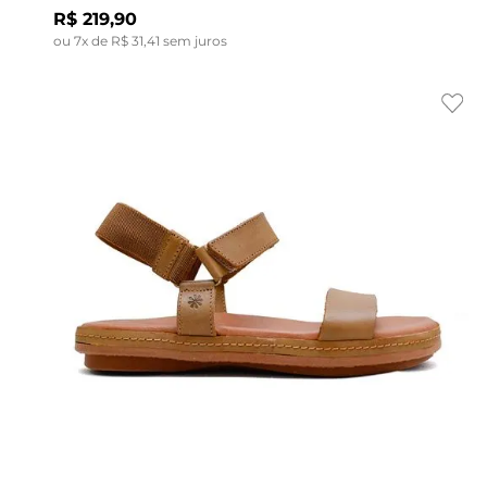
R$
219
,
90
ou
7
x de
R$
31
,
41
sem juros
Indisponível
39
34
35
36
35
37
36
38
37
39
38