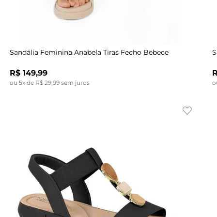
Indisponível
38
35
36
37
38
39
35
36
Sandália Feminina Anabela Tiras Fecho Bebece
S
R$
149
,
99
ou
5
x de
R$
29
,
99
sem juros
o