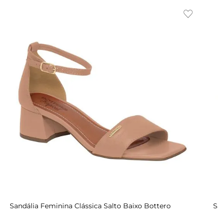
Indisponível
34
38
35
35
36
36
37
37
36
38
38
37
39
39
38
34
39
35
40
Sandália Feminina Clássica Salto Baixo Bottero
S