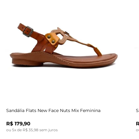
Indisponível
34
39
35
34
36
35
37
36
35
38
37
36
39
38
37
39
38
34
39
Sandália Flats New Face Nuts Mix Feminina
S
R$
179
,
90
ou
5
x de
R$
35
,
98
sem juros
o