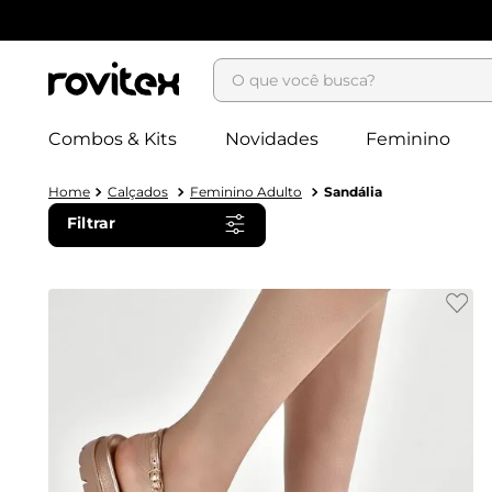
O que você busca?
Combos & Kits
Novidades
Feminino
Calçados
Feminino Adulto
Sandália
Filtrar