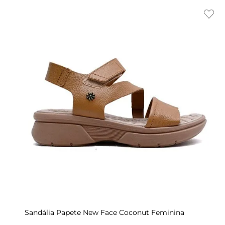
Indisponível
39
34
35
36
34
37
35
38
36
39
37
Sandália Papete New Face Coconut Feminina