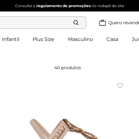
Consulte o
regulamento de promoções
no rodapé do site
Quero revend
Termos mais
buscados
Infantil
Plus Size
Masculino
Casa
Ju
blusa 
1
º
feminina
2
º
vestido
3
º
dianna
40
produtos
vestido 
4
º
feminino
calça 
5
º
feminina
conjunto 
6
º
feminino