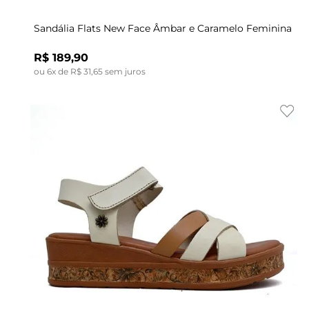
Sandália Flats New Face Âmbar e Caramelo Feminina
R$
189
,
90
ou
6
x de
R$
31
,
65
sem juros