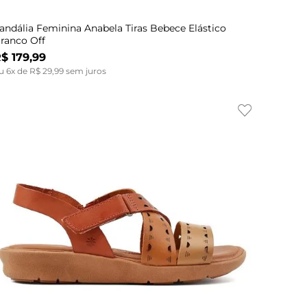
andália Feminina Anabela Tiras Bebece Elástico
ranco Off
R$
179
,
99
u
6
x de
R$
29
,
99
sem juros