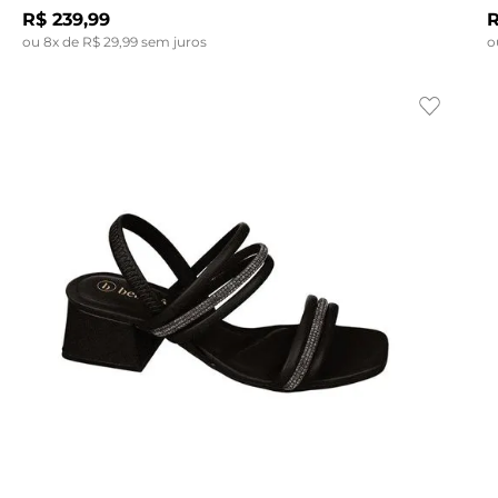
R$
239
,
99
ou
8
x de
R$
29
,
99
sem juros
o
Indisponível
34
39
35
35
36
36
37
37
38
38
39
39
35
36