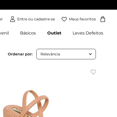
Meus favoritos
er
venil
Básicos
Outlet
Leves Defeitos
Relevância