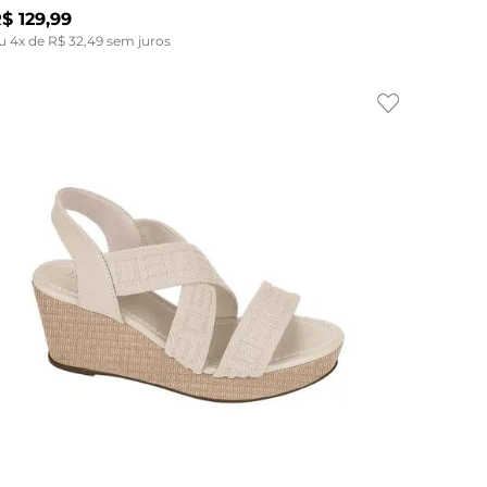
R$
129
,
99
u
4
x de
R$
32
,
49
sem juros
Indisponível
37
38
34
35
39
36
37
35
38
36
37
38
39