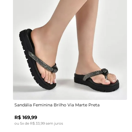
Indisponível
39
34
35
36
35
37
36
38
37
39
38
Sandália Feminina Brilho Via Marte Preta
R$
169
,
99
ou
5
x de
R$
33
,
99
sem juros