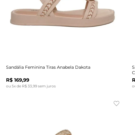
Indisponível
34
40
35
33
36
34
37
35
36
38
36
37
39
37
38
34
38
39
35
39
40
Sandália Feminina Tiras Anabela Dakota
S
C
R$
169
,
99
ou
5
x de
R$
33
,
99
sem juros
o