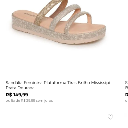
Indisponível
39
40
40
33
33
34
34
35
36
35
36
37
36
37
38
37
38
39
38
39
40
Sandália Feminina Plataforma Tiras Brilho Mississipi
S
Prata Dourada
B
R$
149
,
99
ou
5
x de
R$
29
,
99
sem juros
o