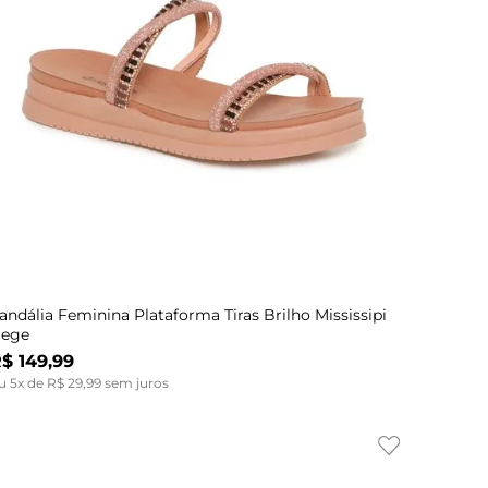
Indisponível
39
40
33
40
33
34
34
35
35
36
36
37
37
38
38
39
39
andália Feminina Plataforma Tiras Brilho Mississipi
ege
R$
149
,
99
u
5
x de
R$
29
,
99
sem juros