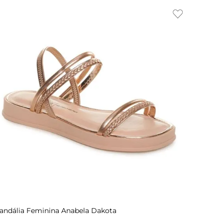
Indisponível
36
33
37
34
38
35
39
36
34
37
35
38
36
39
37
andália Feminina Anabela Dakota