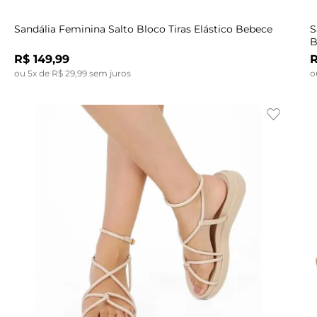
Sandália Feminina Salto Bloco Tiras Elástico Bebece
S
B
R$
149
,
99
ou
5
x de
R$
29
,
99
sem juros
o