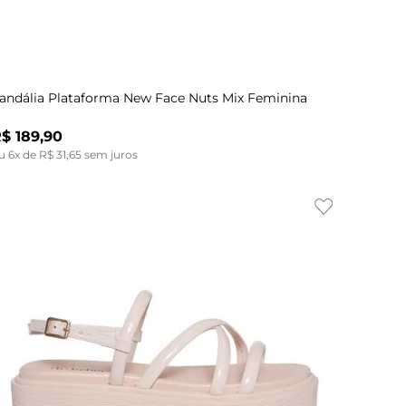
Indisponível
37
38
34
35
35
36
37
36
38
37
38
39
35
andália Plataforma New Face Nuts Mix Feminina
R$
189
,
90
u
6
x de
R$
31
,
65
sem juros