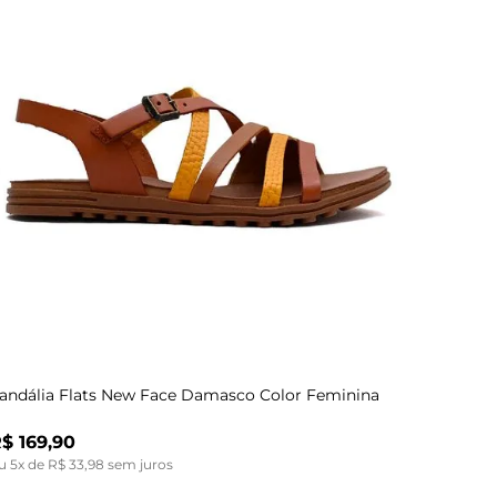
Indisponível
35
34
36
35
37
36
38
37
39
38
39
34
andália Flats New Face Damasco Color Feminina
R$
169
,
90
u
5
x de
R$
33
,
98
sem juros