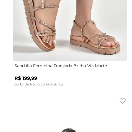
Indisponível
39
34
35
36
35
37
37
38
38
39
39
Sandália Feminina Trançada Brilho Via Marte
R$
199
,
99
ou
6
x de
R$
33
,
33
sem juros