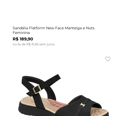
Indisponível
35
36
37
39
38
39
35
36
37
Sandália Flatform New Face Manteiga e Nuts
Feminina
R$
189
,
90
ou
6
x de
R$
31
,
65
sem juros