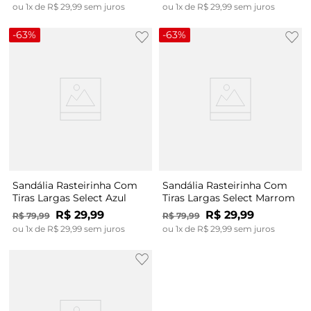
ou
1
x de
R$
29
,
99
sem juros
ou
1
x de
R$
29
,
99
sem juros
-
63%
-
63%
Sandália Rasteirinha Com
Sandália Rasteirinha Com
Tiras Largas Select Azul
Tiras Largas Select Marrom
R$
29
,
99
R$
29
,
99
R$
79
,
99
R$
79
,
99
ou
1
x de
R$
29
,
99
sem juros
ou
1
x de
R$
29
,
99
sem juros