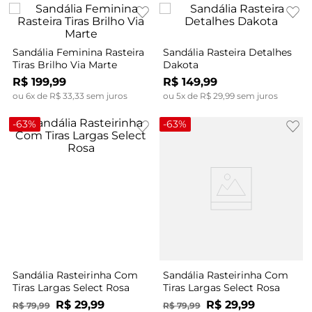
Sandália Feminina Rasteira
Sandália Rasteira Detalhes
Tiras Brilho Via Marte
Dakota
R$
199
,
99
R$
149
,
99
ou
6
x de
R$
33
,
33
sem juros
ou
5
x de
R$
29
,
99
sem juros
-
63%
-
63%
Sandália Rasteirinha Com
Sandália Rasteirinha Com
Tiras Largas Select Rosa
Tiras Largas Select Rosa
R$
29
,
99
R$
29
,
99
R$
79
,
99
R$
79
,
99