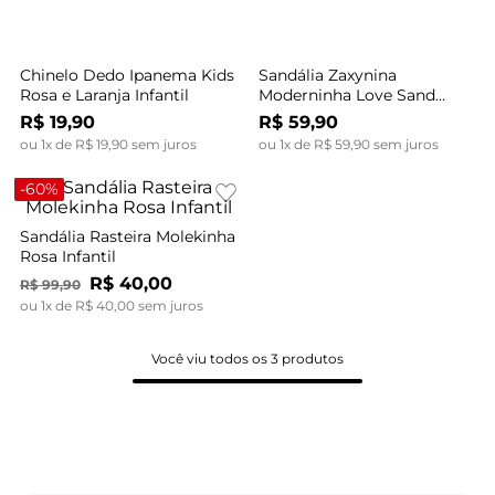
Chinelo Dedo Ipanema Kids
Sandália Zaxynina
Rosa e Laranja Infantil
Moderninha Love Sand
Baby Rosa
R$
19
,
90
R$
59
,
90
ou
1
x de
R$
19
,
90
sem juros
ou
1
x de
R$
59
,
90
sem juros
-
60%
Sandália Rasteira Molekinha
Rosa Infantil
R$
40
,
00
R$
99
,
90
ou
1
x de
R$
40
,
00
sem juros
Você viu todos os
3
produtos