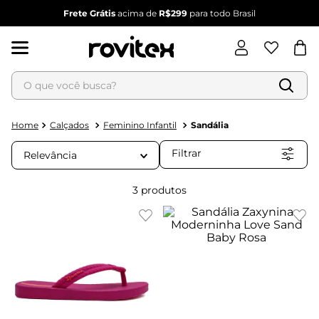
Frete Grátis
acima de
R$299
para todo Brasil
O que você busca?
Termos mais buscados
1
º
blusa feminina
Calçados
Feminino Infantil
Sandália
2
º
vestido feminino
Filtrar
Relevância
3
º
vestido
4
º
dianna
3
produtos
5
º
calça feminina
6
º
conjunto feminino