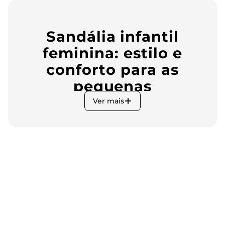
Sandália infantil
feminina: estilo e
conforto para as
pequenas
Ver mais
Quando se trata de calçados para crianças, o conforto e o
estilo são essenciais. As sandálias infantis femininas são uma
escolha popular entre os pais, pois oferecem a combinação
perfeita de praticidade e charme. No site da Rovitex, você
encontrará uma variedade de marcas renomadas, como
Zaxynina, Molekinha e Grendene, que garantem qualidade e
design atraente para as pequenas fashionistas.
Confira a seguir esse ícone do mundo dos
calçados infantis
femininos
disponíveis em nosso site:
Zaxynina: conforto e