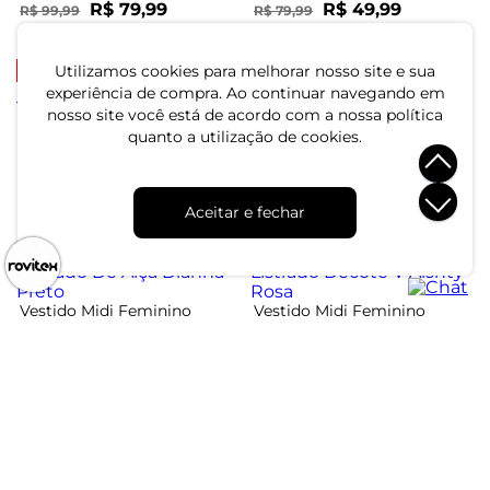
R$ 79,99
R$ 49,99
R$ 99,99
R$ 79,99
ou 2x de R$ 39,99 sem juros
ou 1x de R$ 49,99 sem juros
-59%
-20%
Utilizamos cookies para melhorar nosso site e sua
experiência de compra. Ao continuar navegando em
Vestido Midi Feminino
nosso site você está de acordo com a nossa política
Manga Única Donna Azul
Vestido Midi Feminino
quanto a utilização de cookies.
Endless em Viscotorcion
Verde
R$ 79,99
R$ 99,99
R$ 79,99
R$ 194,99
ou 2x de R$ 39,99 sem juros
Aceitar e fechar
ou 2x de R$ 39,99 sem juros
-50%
-25%
Vestido Midi Feminino
Vestido Midi Feminino
Plissado De Alça Dianna
Listrado Decote V Aishty
Preto
Rosa
R$ 59,99
R$ 149,99
R$ 119,99
R$ 199,99
ou 2x de R$ 29,99 sem juros
ou 5x de R$ 29,99 sem juros