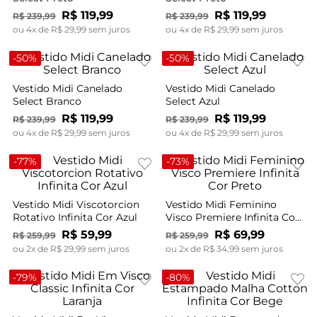
R$
119
,
99
R$
119
,
99
R$
239
,
99
R$
239
,
99
ou
4
x de
R$
29
,
99
sem juros
ou
4
x de
R$
29
,
99
sem juros
-
50%
-
50%
Vestido Midi Canelado
Vestido Midi Canelado
Select Branco
Select Azul
R$
119
,
99
R$
119
,
99
R$
239
,
99
R$
239
,
99
ou
4
x de
R$
29
,
99
sem juros
ou
4
x de
R$
29
,
99
sem juros
-
77%
-
73%
Vestido Midi Viscotorcion
Vestido Midi Feminino
Rotativo Infinita Cor Azul
Visco Premiere Infinita Cor
Preto
R$
59
,
99
R$
69
,
99
R$
259
,
99
R$
259
,
99
ou
2
x de
R$
29
,
99
sem juros
ou
2
x de
R$
34
,
99
sem juros
-
79%
-
80%