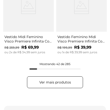
Vestido Midi Feminino
Vestido Feminino Midi
Visco Premiere Infinita Cor
Visco Premiere Infinita Cor
Azul
Marrom
R$
69
,
99
R$
39
,
99
R$
259
,
99
R$
199
,
99
ou
2
x de
R$
34
,
99
sem juros
ou
1
x de
R$
39
,
99
sem juros
Mostrando
42 de 285