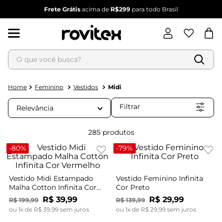
PARCELE
em até
6x
SEM JUROS
O que você busca?
Termos mais buscados
1
º
blusa feminina
Feminino
Vestidos
Midi
2
º
vestido
Filtrar
Relevância
3
º
vestido feminino
4
º
dianna
285
produtos
5
º
calça feminina
-
80%
-
79%
6
º
conjunto feminino
Vestido Midi Estampado
Vestido Feminino Infinita
Malha Cotton Infinita Cor
Cor Preto
Vermelho
R$
39
,
99
R$
29
,
99
R$
199
,
99
R$
139
,
99
ou
1
x de
R$
39
,
99
sem juros
ou
1
x de
R$
29
,
99
sem juros