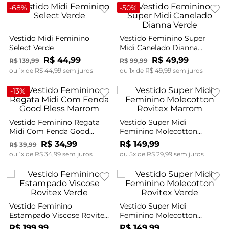
-
68%
-
50%
Vestido Midi Feminino
Vestido Feminino Super
Select Verde
Midi Canelado Dianna
Verde
R$
44
,
99
R$
49
,
99
R$
139
,
99
R$
99
,
99
ou
1
x de
R$
44
,
99
sem juros
ou
1
x de
R$
49
,
99
sem juros
-
13%
Vestido Feminino Regata
Vestido Super Midi
Midi Com Fenda Good
Feminino Molecotton
Bless Marrom
Rovitex Marrom
R$
34
,
99
R$
149
,
99
R$
39
,
99
ou
1
x de
R$
34
,
99
sem juros
ou
5
x de
R$
29
,
99
sem juros
Vestido Feminino
Vestido Super Midi
Estampado Viscose Rovitex
Feminino Molecotton
Verde
Rovitex Verde
R$
199
,
99
R$
149
,
99