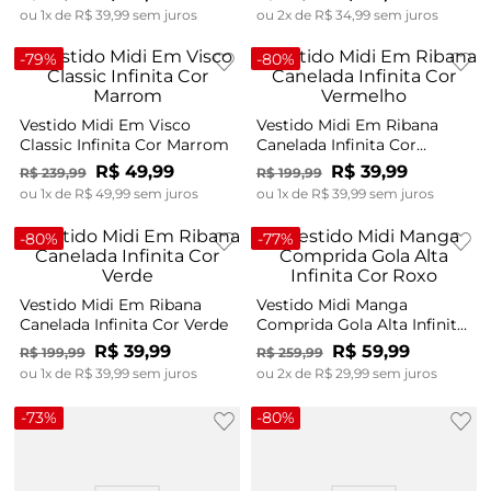
ou
1
x de
R$
39
,
99
sem juros
ou
2
x de
R$
34
,
99
sem juros
-
79%
-
80%
Vestido Midi Em Visco
Vestido Midi Em Ribana
Classic Infinita Cor Marrom
Canelada Infinita Cor
Vermelho
R$
49
,
99
R$
39
,
99
R$
239
,
99
R$
199
,
99
ou
1
x de
R$
49
,
99
sem juros
ou
1
x de
R$
39
,
99
sem juros
-
80%
-
77%
Vestido Midi Em Ribana
Vestido Midi Manga
Canelada Infinita Cor Verde
Comprida Gola Alta Infinita
Cor Roxo
R$
39
,
99
R$
59
,
99
R$
199
,
99
R$
259
,
99
ou
1
x de
R$
39
,
99
sem juros
ou
2
x de
R$
29
,
99
sem juros
-
73%
-
80%