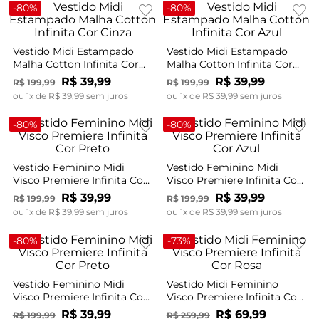
-
80%
-
80%
Vestido Midi Estampado
Vestido Midi Estampado
Malha Cotton Infinita Cor
Malha Cotton Infinita Cor
Cinza
Azul
R$
39
,
99
R$
39
,
99
R$
199
,
99
R$
199
,
99
ou
1
x de
R$
39
,
99
sem juros
ou
1
x de
R$
39
,
99
sem juros
-
80%
-
80%
Vestido Feminino Midi
Vestido Feminino Midi
Visco Premiere Infinita Cor
Visco Premiere Infinita Cor
Preto
Azul
R$
39
,
99
R$
39
,
99
R$
199
,
99
R$
199
,
99
ou
1
x de
R$
39
,
99
sem juros
ou
1
x de
R$
39
,
99
sem juros
-
80%
-
73%
Vestido Feminino Midi
Vestido Midi Feminino
Visco Premiere Infinita Cor
Visco Premiere Infinita Cor
Preto
Rosa
R$
39
,
99
R$
69
,
99
R$
199
,
99
R$
259
,
99