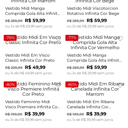
Vestido Midi Manga
Vestido Midi Viscotorcion
Comprida Gola Alta Infinita
Rotativo Infinita Cor Bege
Cor Marrom
R$
59
,
99
R$
59
,
99
R$
259
,
99
R$
259
,
99
ou
2
x de
R$
29
,
99
sem juros
ou
2
x de
R$
29
,
99
sem juros
-
79%
-
77%
Vestido Midi Em Visco
Vestido Midi Manga
Classic Infinita Cor Preto
Comprida Gola Alta Infinita
Cor Vermelho
R$
49
,
99
R$
59
,
99
R$
239
,
99
R$
259
,
99
ou
1
x de
R$
49
,
99
sem juros
ou
2
x de
R$
29
,
99
sem juros
-
80%
-
80%
Vestido Feminino Midi
Vestido Midi Em Ribana
Visco Premiere Infinita Cor
Canelada Infinita Cor
Preto
Marrom
R$
39
,
99
R$
39
,
99
R$
199
,
99
R$
199
,
99
ou
1
x de
R$
39
,
99
sem juros
ou
1
x de
R$
39
,
99
sem juros