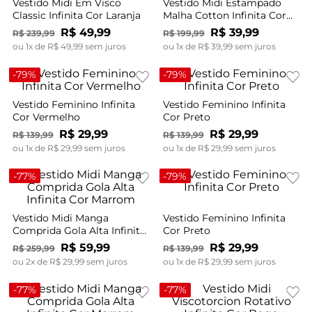
Vestido Midi Em Visco
Vestido Midi Estampado
Classic Infinita Cor Laranja
Malha Cotton Infinita Cor
Bege
R$
49
,
99
R$
39
,
99
R$
239
,
99
R$
199
,
99
ou
1
x de
R$
49
,
99
sem juros
ou
1
x de
R$
39
,
99
sem juros
-
79%
-
79%
Vestido Feminino Infinita
Vestido Feminino Infinita
Cor Vermelho
Cor Preto
R$
29
,
99
R$
29
,
99
R$
139
,
99
R$
139
,
99
ou
1
x de
R$
29
,
99
sem juros
ou
1
x de
R$
29
,
99
sem juros
-
77%
-
79%
Vestido Midi Manga
Vestido Feminino Infinita
Comprida Gola Alta Infinita
Cor Preto
Cor Marrom
R$
59
,
99
R$
29
,
99
R$
259
,
99
R$
139
,
99
ou
2
x de
R$
29
,
99
sem juros
ou
1
x de
R$
29
,
99
sem juros
-
77%
-
77%