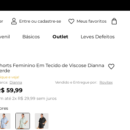
Meus favoritos
er
venil
Básicos
Outlet
Leves Defeitos
horts Feminino Em Tecido de Viscose Dianna
erde
ique e veja!
arca:
Dianna
Vendido e Entregue por:
Rovitex
R$
59
,
99
m até
2
x
R$
29
,
99
sem juros
ores