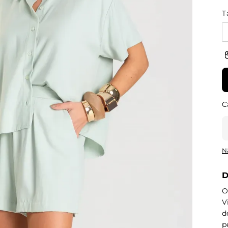
T
N
D
O
V
d
p