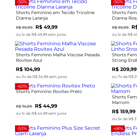
-50%
-50%
Shorts Feminino em Tecido Tricoline
Shorts Femi
Dianna Laranja
Dianna Ros
R$ 49,99
R$
R$ 99,99
R$ 99,99
ou 1x de R$ 49,99 sem juros
ou 1x de R$ 4
Shorts Feminino Malha Viscose Pesada
Shorts Fem
Rovitex Azul
Strong Endl
R$ 104,99
R$ 209,99
ou 3x de R$ 34,99 sem juros
ou 7x de R$ 2
-40%
Shorts Feminino Rovitex Preto
Shorts Femi
Marrom
R$ 44,99
R$ 74,99
R$ 159,99
ou 1x de R$ 44,99 sem juros
ou 5x de R$ 3
-53%
-48%