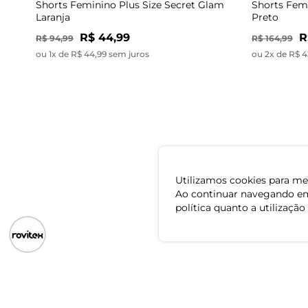
Shorts Feminino Plus Size Secret Glam
Shorts Fem
Laranja
Preto
R$ 44,99
R
R$ 94,99
R$ 164,99
ou 1x de R$ 44,99 sem juros
ou 2x de R$ 4
-53%
Shorts Feminino Plus Size Secret Glam
Shorts Fem
Azul
R$ 44,99
R$ 94,99
R$ 94,99
ou 1x de R$ 44,99 sem juros
ou 3x de R$ 3
Utilizamos cookies para mel
Ao continuar navegando em
política quanto a utilização