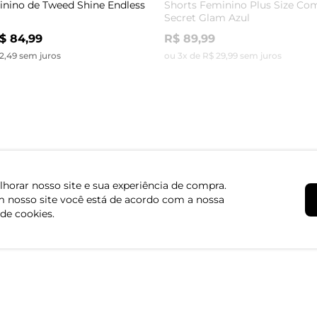
inino de Tweed Shine Endless
Shorts Feminino Plus Size Co
Secret Glam Azul
$ 84,99
R$ 89,99
2,49 sem juros
ou 3x de R$ 29,99 sem juros
-60%
inino Com Bolso Endless Azul
Shorts Feminino Plus Size em 
Secret Glam Laranja
R$ 79,99
R$ 199,99
1,66 sem juros
ou 2x de R$ 39,99 sem juros
horar nosso site e sua experiência de compra.
 nosso site você está de acordo com a nossa
 de cookies.
Institucional
Atendimento
Quem somos
Central de Aten