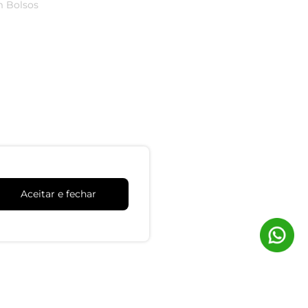
m Bolsos
Shorts Feminino Alfaiataria Em Piquet
Endless Preto
R$ 189,99
ou 6x de R$ 31,66 sem juros
-60%
Linho
Shorts Feminino Moletinho Gorgurinho
Infinita Cor Laranja
R$ 39,99
R$ 99,99
ou 1x de R$ 39,99 sem juros
Aceitar e fechar
Trocas e Devoluções
dimento
Clique aqui para solicitar