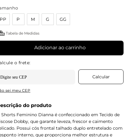
amanho
PP
P
M
G
GG
Tabela de Medidas
Adicionar ao carrinho
ão sei meu CEP
escrição do produto
 Shorts Feminino Dianna é confeccionado em Tecido de
iscose Dobby, que garante leveza, frescor e caimento
elicado. Possui cós frontal talhado duplo entretelado com
esponto interno, que proporciona melhor estrutura e