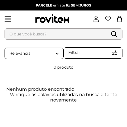
PARCELE
em até
6x
SEM JUROS
O que você busca?
Termos mais buscados
1
º
blusa feminina
Filtrar
Relevância
2
º
vestido
3
º
dianna
0
produto
4
º
vestido feminino
5
º
calça feminina
Nenhum produto encontrado
6
º
conjunto feminino