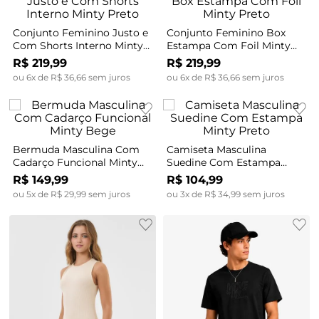
Conjunto Feminino Justo e
Conjunto Feminino Box
Com Shorts Interno Minty
Estampa Com Foil Minty
Preto
Preto
R$
219
,
99
R$
219
,
99
ou
6
x de
R$
36
,
66
sem juros
ou
6
x de
R$
36
,
66
sem juros
Bermuda Masculina Com
Camiseta Masculina
Cadarço Funcional Minty
Suedine Com Estampa
Bege
Minty Preto
R$
149
,
99
R$
104
,
99
ou
5
x de
R$
29
,
99
sem juros
ou
3
x de
R$
34
,
99
sem juros