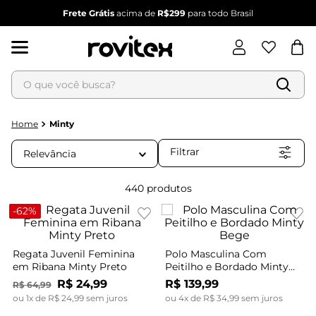
PARCELE
em até
6x
SEM JUROS
O que você busca?
Termos mais buscados
1
º
blusa feminina
Minty
2
º
vestido
Filtrar
Relevância
3
º
vestido feminino
4
º
dianna
440
produtos
5
º
calça feminina
-
62%
6
º
conjunto feminino
Regata Juvenil Feminina
Polo Masculina Com
em Ribana Minty Preto
Peitilho e Bordado Minty
Bege
R$
24
,
99
R$
139
,
99
R$
64
,
99
ou
1
x de
R$
24
,
99
sem juros
ou
4
x de
R$
34
,
99
sem juros