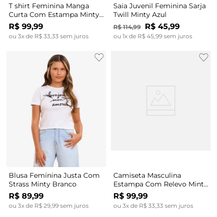
T shirt Feminina Manga
Saia Juvenil Feminina Sarja
Curta Com Estampa Minty
Twill Minty Azul
Branco
R$
99
,
99
R$
45
,
99
R$
114
,
99
ou
3
x de
R$
33
,
33
sem juros
ou
1
x de
R$
45
,
99
sem juros
Blusa Feminina Justa Com
Camiseta Masculina
Strass Minty Branco
Estampa Com Relevo Minty
Verde
R$
89
,
99
R$
99
,
99
ou
3
x de
R$
29
,
99
sem juros
ou
3
x de
R$
33
,
33
sem juros