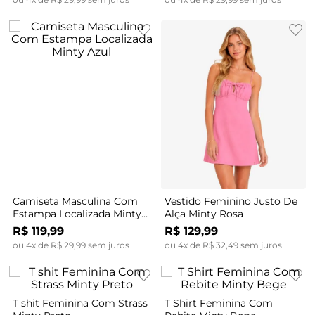
Camiseta Masculina Com
Vestido Feminino Justo De
Estampa Localizada Minty
Alça Minty Rosa
Azul
R$
119
,
99
R$
129
,
99
ou
4
x de
R$
29
,
99
sem juros
ou
4
x de
R$
32
,
49
sem juros
T shit Feminina Com Strass
T Shirt Feminina Com