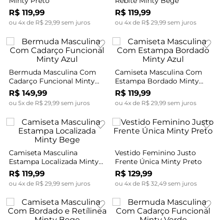
Minty Preto
Rebite Minty Bege
R$
119
,
99
R$
119
,
99
ou
4
x de
R$
29
,
99
sem juros
ou
4
x de
R$
29
,
99
sem juros
Bermuda Masculina Com
Camiseta Masculina Com
Cadarço Funcional Minty
Estampa Bordado Minty
Azul
Azul
R$
149
,
99
R$
119
,
99
ou
5
x de
R$
29
,
99
sem juros
ou
4
x de
R$
29
,
99
sem juros
Camiseta Masculina
Vestido Feminino Justo
Estampa Localizada Minty
Frente Única Minty Preto
Bege
R$
119
,
99
R$
129
,
99
ou
4
x de
R$
29
,
99
sem juros
ou
4
x de
R$
32
,
49
sem juros