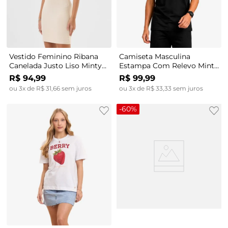
Vestido Feminino Ribana
Camiseta Masculina
Canelada Justo Liso Minty
Estampa Com Relevo Minty
Bege
Preto
R$
94
,
99
R$
99
,
99
ou
3
x de
R$
31
,
66
sem juros
ou
3
x de
R$
33
,
33
sem juros
-
60%