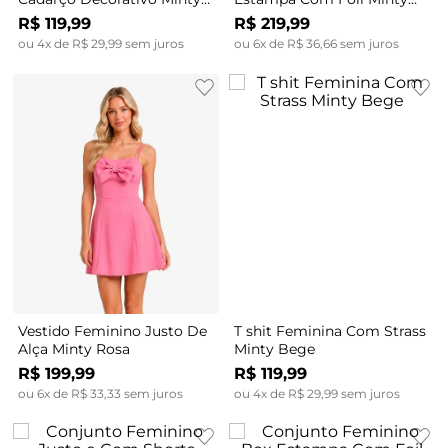
Vermelho
Bege
R$
119
,
99
R$
219
,
99
ou
4
x de
R$
29
,
99
sem juros
ou
6
x de
R$
36
,
66
sem juros
Vestido Feminino Justo De
T shit Feminina Com Strass
Alça Minty Rosa
Minty Bege
R$
199
,
99
R$
119
,
99
ou
6
x de
R$
33
,
33
sem juros
ou
4
x de
R$
29
,
99
sem juros