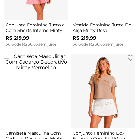
Conjunto Feminino Justo e
Vestido Feminino Justo De
Com Shorts Interno Minty
Alça Minty Rosa
Unica
R$
219
,
99
R$
219
,
99
ou
6
x de
R$
36
,
66
sem juros
ou
6
x de
R$
36
,
66
sem juros
Camiseta Masculina Com
Conjunto Feminino Box
Cadarço Decorativo Minty
Estampa Com Foil Minty