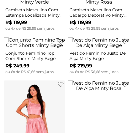
Camiseta Masculina Com
Camiseta Masculina Com
Estampa Localizada Minty
Cadarço Decorativo Minty
Verde
Rosa
R$
119
,
99
R$
119
,
99
ou
4
x de
R$
29
,
99
sem juros
ou
4
x de
R$
29
,
99
sem juros
Conjunto Feminino Top
Vestido Feminino Justo De
Com Shorts Minty Bege
Alça Minty Bege
R$
249
,
99
R$
219
,
99
ou
6
x de
R$
41
,
66
sem juros
ou
6
x de
R$
36
,
66
sem juros