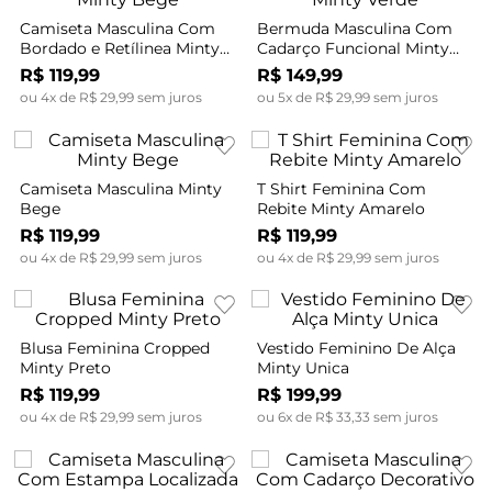
Camiseta Masculina Com
Bermuda Masculina Com
Bordado e Retílinea Minty
Cadarço Funcional Minty
Bege
Verde
R$
119
,
99
R$
149
,
99
ou
4
x de
R$
29
,
99
sem juros
ou
5
x de
R$
29
,
99
sem juros
Camiseta Masculina Minty
T Shirt Feminina Com
Bege
Rebite Minty Amarelo
R$
119
,
99
R$
119
,
99
ou
4
x de
R$
29
,
99
sem juros
ou
4
x de
R$
29
,
99
sem juros
Blusa Feminina Cropped
Vestido Feminino De Alça
Minty Preto
Minty Unica
R$
119
,
99
R$
199
,
99
ou
4
x de
R$
29
,
99
sem juros
ou
6
x de
R$
33
,
33
sem juros