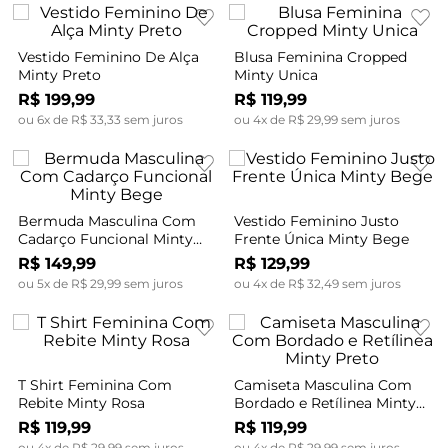
Vestido Feminino De Alça
Blusa Feminina Cropped
Minty Preto
Minty Unica
R$
199
,
99
R$
119
,
99
ou
6
x de
R$
33
,
33
sem juros
ou
4
x de
R$
29
,
99
sem juros
Bermuda Masculina Com
Vestido Feminino Justo
Cadarço Funcional Minty
Frente Única Minty Bege
Bege
R$
149
,
99
R$
129
,
99
ou
5
x de
R$
29
,
99
sem juros
ou
4
x de
R$
32
,
49
sem juros
T Shirt Feminina Com
Camiseta Masculina Com
Rebite Minty Rosa
Bordado e Retílinea Minty
Preto
R$
119
,
99
R$
119
,
99
ou
4
x de
R$
29
,
99
sem juros
ou
4
x de
R$
29
,
99
sem juros