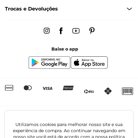
Trocas e Devoluções
Formas de Entrega
Dúvidas Frequentes
Trocas e Devoluções
Fale conosco pelo chat
Regulamento de Promoções
Segunda à sexta das 8:00 às 17:00
Black Friday
Baixe o app
Canal de Denúncias | Ética
Igualdade Salarial
Utilizamos cookies para melhorar nosso site e sua
experiência de compra. Ao continuar navegando em
nosso site você está de acordo com a nossa política