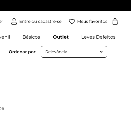
Meus favoritos
er
venil
Básicos
Outlet
Leves Defeitos
Relevância