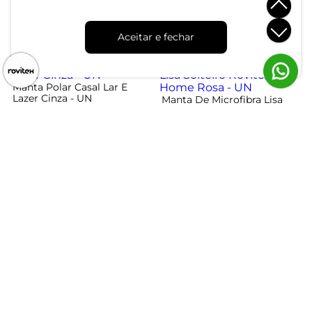
Marrom - UN
- UN
R$ 49,99
R$ 99,99
R$ 69,99
R$ 109,99
Aceitar e fechar
ou 1x de R$ 49,99 sem juros
ou 3x de R$ 33,33 sem juros
-30%
-40%
Manta Polar Casal Lar E
Lazer Cinza - UN
Manta De Microfibra Lisa
Solteiro Rovitex Home Rosa
- UN
R$ 34,99
R$ 49,99
R$ 29,99
R$ 49,99
ou 1x de R$ 34,99 sem juros
ou 1x de R$ 29,99 sem juros
Atendimento
Dúvidas
Trocas
Conta
Institucional