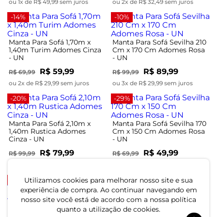
ou 1x de R$ 49,99 sem juros
ou 2x de R$ 32,49 sem juros
-14%
-10%
Manta Para Sofá 1,70m x
Manta Para Sofá Sevilha 210
1,40m Turim Adomes Cinza
Cm x 170 Cm Adomes Rosa
- UN
- UN
R$ 59,99
R$ 89,99
R$ 69,99
R$ 99,99
ou 2x de R$ 29,99 sem juros
ou 3x de R$ 29,99 sem juros
-20%
-29%
Manta Para Sofá 2,10m x
Manta Para Sofá Sevilha 170
1,40m Rustica Adomes
Cm x 150 Cm Adomes Rosa
Cinza - UN
- UN
R$ 79,99
R$ 49,99
R$ 99,99
R$ 69,99
ou 2x de R$ 39,99 sem juros
ou 1x de R$ 49,99 sem juros
-29%
-9%
Utilizamos cookies para melhorar nosso site e sua
experiência de compra. Ao continuar navegando em
nosso site você está de acordo com a nossa política
Manta Para Sofá Sevilha 170
Manta Para Sofá Sevilha 240
quanto a utilização de cookies.
Cm x 150 Cm Adomes
Cm x 170 Cm Adomes Bege