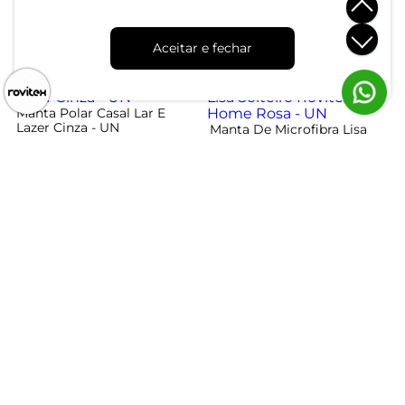
Marrom - UN
- UN
R$ 49,99
R$ 99,99
R$ 69,99
R$ 109,99
Aceitar e fechar
ou 1x de R$ 49,99 sem juros
ou 3x de R$ 33,33 sem juros
-30%
-40%
Manta Polar Casal Lar E
Lazer Cinza - UN
Manta De Microfibra Lisa
Solteiro Rovitex Home Rosa
- UN
R$ 34,99
R$ 49,99
R$ 29,99
R$ 49,99
ou 1x de R$ 34,99 sem juros
ou 1x de R$ 29,99 sem juros
Atendimento
Dúvidas
Trocas
Conta
Institucional