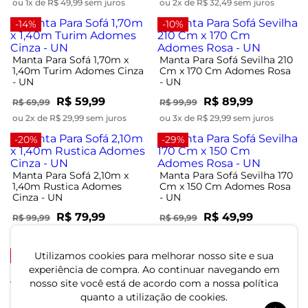
ou 1x de R$ 49,99 sem juros
ou 2x de R$ 32,49 sem juros
-14%
-10%
Manta Para Sofá 1,70m x
Manta Para Sofá Sevilha 210
1,40m Turim Adomes Cinza
Cm x 170 Cm Adomes Rosa
- UN
- UN
R$ 59,99
R$ 89,99
R$ 69,99
R$ 99,99
ou 2x de R$ 29,99 sem juros
ou 3x de R$ 29,99 sem juros
-20%
-29%
Manta Para Sofá 2,10m x
Manta Para Sofá Sevilha 170
1,40m Rustica Adomes
Cm x 150 Cm Adomes Rosa
Cinza - UN
- UN
R$ 79,99
R$ 49,99
R$ 99,99
R$ 69,99
ou 2x de R$ 39,99 sem juros
ou 1x de R$ 49,99 sem juros
-29%
-9%
Utilizamos cookies para melhorar nosso site e sua
experiência de compra. Ao continuar navegando em
nosso site você está de acordo com a nossa política
Manta Para Sofá Sevilha 170
Manta Para Sofá Sevilha 240
quanto a utilização de cookies.
Cm x 150 Cm Adomes
Cm x 170 Cm Adomes Bege