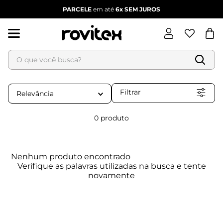
PARCELE
em até
6x
SEM JUROS
O que você busca?
Termos mais buscados
1
º
blusa feminina
Filtrar
Relevância
2
º
vestido
3
º
vestido feminino
0
produto
4
º
dianna
5
º
calça feminina
Nenhum produto encontrado
6
º
conjunto feminino