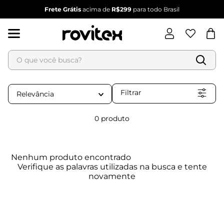
Frete Grátis
acima de
R$299
para todo Brasil
O que você busca?
Termos mais buscados
1
º
blusa feminina
Filtrar
Relevância
2
º
vestido
3
º
vestido feminino
0
produto
4
º
dianna
5
º
calça feminina
Nenhum produto encontrado
6
º
conjunto feminino