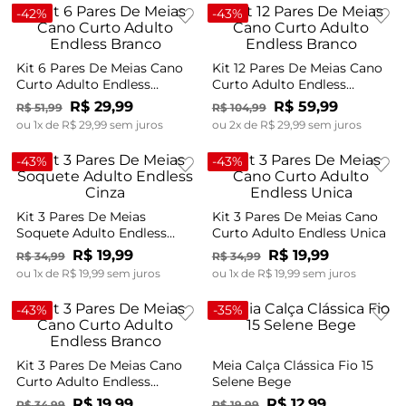
-
42%
-
43%
Kit 6 Pares De Meias Cano
Kit 12 Pares De Meias Cano
Curto Adulto Endless
Curto Adulto Endless
Branco
Branco
R$
29
,
99
R$
59
,
99
R$
51
,
99
R$
104
,
99
ou
1
x de
R$
29
,
99
sem juros
ou
2
x de
R$
29
,
99
sem juros
-
43%
-
43%
Kit 3 Pares De Meias
Kit 3 Pares De Meias Cano
Soquete Adulto Endless
Curto Adulto Endless Unica
Cinza
R$
19
,
99
R$
19
,
99
R$
34
,
99
R$
34
,
99
ou
1
x de
R$
19
,
99
sem juros
ou
1
x de
R$
19
,
99
sem juros
-
43%
-
35%
Kit 3 Pares De Meias Cano
Meia Calça Clássica Fio 15
Curto Adulto Endless
Selene Bege
Branco
R$
19
,
99
R$
12
,
99
R$
34
,
99
R$
19
,
99