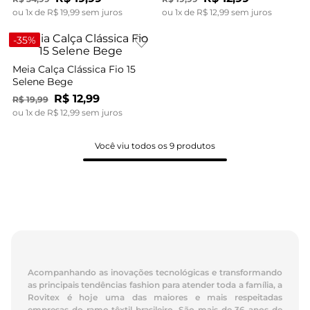
ou
1
x de
R$
19
,
99
sem juros
ou
1
x de
R$
12
,
99
sem juros
-
35%
Meia Calça Clássica Fio 15
Selene Bege
R$
12
,
99
R$
19
,
99
ou
1
x de
R$
12
,
99
sem juros
Você viu todos os
9
produtos
Acompanhando as inovações tecnológicas e transformando
as principais tendências fashion para atender toda a família, a
Rovitex é hoje uma das maiores e mais respeitadas
empresas do ramo têxtil brasileiro. São mais de 36 anos de