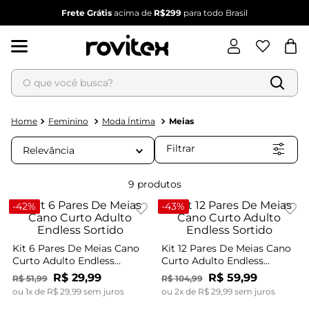
Frete Grátis
acima de
R$299
para todo Brasil
O que você busca?
Termos mais buscados
1
º
blusa feminina
Feminino
Moda Íntima
Meias
2
º
vestido
Filtrar
Relevância
3
º
vestido feminino
4
º
dianna
9
produtos
5
º
calça feminina
-
42%
-
43%
6
º
conjunto feminino
Kit 6 Pares De Meias Cano
Kit 12 Pares De Meias Cano
Curto Adulto Endless
Curto Adulto Endless
Sortido
Sortido
R$
29
,
99
R$
59
,
99
R$
51
,
99
R$
104
,
99
ou
1
x de
R$
29
,
99
sem juros
ou
2
x de
R$
29
,
99
sem juros