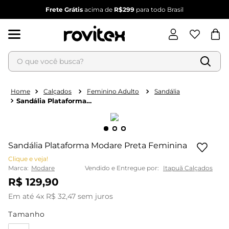
Frete Grátis
acima de
R$299
para todo Brasil
O que você busca?
Termos mais buscados
1
º
blusa feminina
Calçados
Feminino Adulto
Sandália
Sandália Plataforma
2
º
vestido
Modare Preta Feminina
3
º
vestido feminino
4
º
dianna
Sandália Plataforma Modare Preta Feminina
5
º
calça feminina
Clique e veja!
6
º
conjunto feminino
Marca:
Modare
Vendido e Entregue por:
Itapuã Calçados
R$
129
,
90
Em até
4
x
R$
32
,
47
sem juros
Tamanho