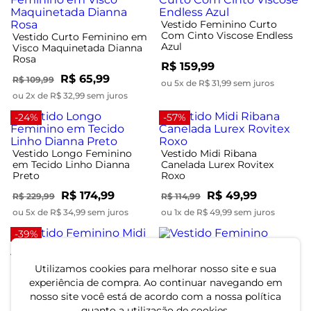
Vestido Feminino Curto
Com Cinto Viscose Endless
Vestido Curto Feminino em
Azul
Visco Maquinetada Dianna
Rosa
R$ 159,99
R$ 65,99
R$ 109,99
ou 5x de R$ 31,99 sem juros
ou 2x de R$ 32,99 sem juros
-24%
-57%
Vestido Longo Feminino
Vestido Midi Ribana
em Tecido Linho Dianna
Canelada Lurex Rovitex
Preto
Roxo
R$ 174,99
R$ 49,99
R$ 229,99
R$ 114,99
ou 5x de R$ 34,99 sem juros
ou 1x de R$ 49,99 sem juros
-39%
Utilizamos cookies para melhorar nosso site e sua
Vestido Feminino Midi
Vestido Feminino Super
Manga Bufante Endless
Midi Estampado Endless
experiência de compra. Ao continuar navegando em
Vermelho
Verde
nosso site você está de acordo com a nossa política
quanto a utilização de cookies.