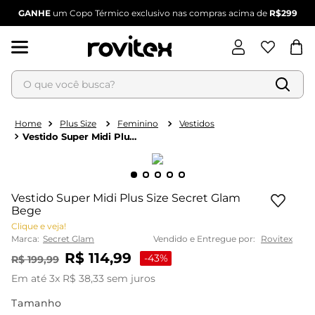
GANHE
um Copo Térmico exclusivo nas compras acima de
R$299
O que você busca?
Termos mais buscados
Plus Size
Feminino
Vestidos
Vestido Super Midi Plus
1
º
blusa feminina
Size Secret Glam Bege
2
º
vestido
3
º
vestido feminino
Vestido Super Midi Plus Size Secret Glam
Bege
4
º
dianna
Clique e veja!
5
º
calça feminina
Marca:
Secret Glam
Vendido e Entregue por:
Rovitex
6
º
conjunto feminino
R$
114
,
99
-
43%
R$
199
,
99
Em até
3
x
R$
38
,
33
sem juros
Tamanho