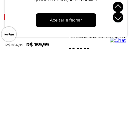
R$ 99,99
R$ 254,99
R$ 164,99
ou 3x de R$ 33,33 sem juros
ou 8x de R$ 31,87 sem juros
-40%
Aceitar e fechar
Vestido Longo Endless
Preto
Vestido Midi em Ribana
Canelada Rovitex Vermelho
R$ 159,99
R$ 264,99
R$ 89,99
ou 5x de R$ 31,99 sem juros
ou 3x de R$ 29,99 sem juros
Vestido Feminino Super
Vestido Feminino Cotton
Midi Evasê Liso Endless
Listrado Rovitex Marrom
Marrom
R$ 179,99
R$ 89,99
ou 6x de R$ 29,99 sem juros
ou 3x de R$ 29,99 sem juros