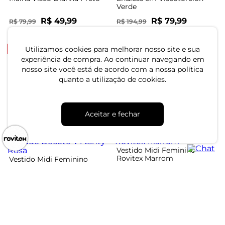
Verde
R$ 49,99
R$ 79,99
R$ 79,99
R$ 194,99
ou 1x de R$ 49,99 sem juros
ou 2x de R$ 39,99 sem juros
-20%
-50%
Utilizamos cookies para melhorar nosso site e sua
experiência de compra. Ao continuar navegando em
Vestido Midi Feminino
nosso site você está de acordo com a nossa política
Manga Única Donna Azul
Vestido Midi Feminino
quanto a utilização de cookies.
Plissado De Alça Dianna
Preto
R$ 79,99
R$ 99,99
R$ 59,99
R$ 119,99
ou 2x de R$ 39,99 sem juros
Aceitar e fechar
ou 2x de R$ 29,99 sem juros
-25%
-48%
Vestido Midi Feminino
Rovitex Marrom
Vestido Midi Feminino
Listrado Decote V Aishty
Rosa
R$ 74,99
R$ 144,99
R$ 149,99
R$ 199,99
ou 2x de R$ 37,49 sem juros
ou 5x de R$ 29,99 sem juros