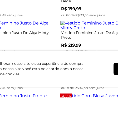
Bege
R$ 199,99
2,49 sem juros
ou 6x de R$ 33,33 sem juros
inino Justo De Alça Minty
Vestido Feminino Justo De Alç
Preto
R$ 219,99
1,42 sem juros
ou 7x de R$ 31,42 sem juros
-64%
horar nosso site e sua experiência de compra.
 nosso site você está de acordo com a nossa
inino Justo Frente Única
Vestido Manga Longa Juvenil
o
Molecotton Minty Preto
 de cookies.
R$ 42,99
R$ 119,99
2,49 sem juros
ou 1x de R$ 42,99 sem juros
-67%
inino Justo Frente Única
Vestido Com Blusa Juvenil Min
R$ 49,99