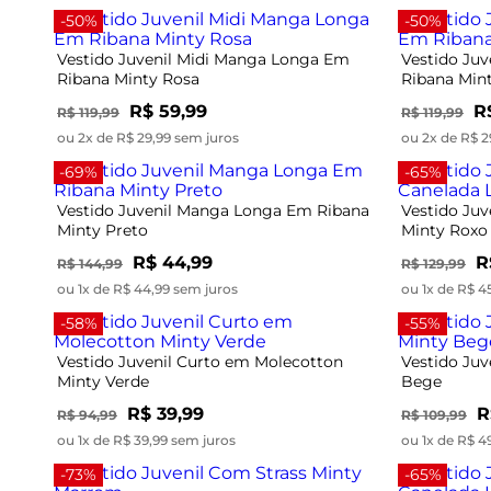
-50%
-50%
Vestido Juvenil Midi Manga Longa Em
Vestido Ju
Ribana Minty Rosa
Ribana Min
R$ 59,99
R
R$ 119,99
R$ 119,99
ou 2x de R$ 29,99 sem juros
ou 2x de R$ 2
-69%
-65%
Vestido Juvenil Manga Longa Em Ribana
Vestido Juv
Minty Preto
Minty Roxo
R$ 44,99
R
R$ 144,99
R$ 129,99
ou 1x de R$ 44,99 sem juros
ou 1x de R$ 4
-58%
-55%
Vestido Juvenil Curto em Molecotton
Vestido Juv
Minty Verde
Bege
R$ 39,99
R
R$ 94,99
R$ 109,99
ou 1x de R$ 39,99 sem juros
ou 1x de R$ 4
-73%
-65%