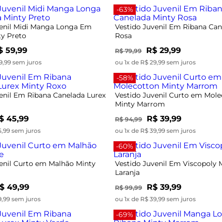
-63%
venil Midi Manga Longa Em
Vestido Juvenil Em Ribana Can
ty Preto
Rosa
$ 59,99
R$ 29,99
R$ 79,99
9,99 sem juros
ou 1x de R$ 29,99 sem juros
-58%
enil Em Ribana Canelada Lurex
Vestido Juvenil Curto em Mol
Minty Marrom
$ 45,99
R$ 39,99
R$ 94,99
5,99 sem juros
ou 1x de R$ 39,99 sem juros
-60%
enil Curto em Malhão Minty
Vestido Juvenil Em Viscopoly 
Laranja
$ 49,99
R$ 39,99
R$ 99,99
9,99 sem juros
ou 1x de R$ 39,99 sem juros
-69%