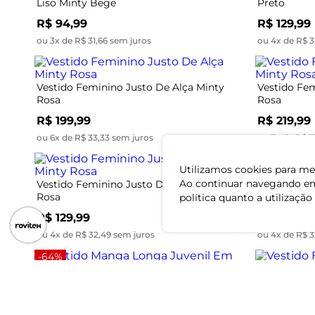
Liso Minty Bege
Preto
R$ 94,99
R$ 129,99
ou 3x de R$ 31,66 sem juros
ou 4x de R$ 3
Vestido Feminino Justo De Alça Minty
Vestido Fem
Rosa
Rosa
R$ 199,99
R$ 219,99
ou 6x de R$ 33,33 sem juros
ou 7x de R$ 3
Utilizamos cookies para mel
Ao continuar navegando em
Vestido Feminino Justo De Alça Minty
Vestido Fem
Rosa
Minty Pret
política quanto a utilização
R$ 129,99
R$ 129,99
ou 4x de R$ 32,49 sem juros
ou 4x de R$ 3
-64%
Vestido Manga Longa Juvenil Em
Vestido Fem
Molecotton Minty Vermelho
Minty Bege
R$ 42,99
R$ 129,99