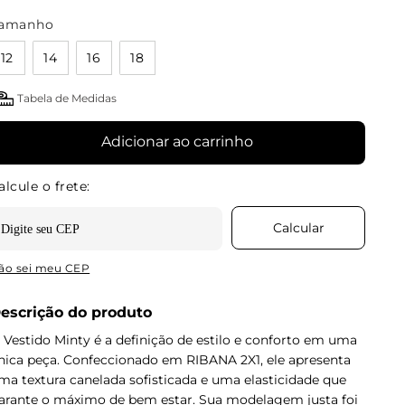
amanho
12
14
16
18
Tabela de Medidas
Adicionar ao carrinho
ão sei meu CEP
escrição do produto
 Vestido Minty é a definição de estilo e conforto em uma
nica peça. Confeccionado em RIBANA 2X1, ele apresenta
ma textura canelada sofisticada e uma elasticidade que
arante o máximo de bem estar. Sua modelagem justa foi