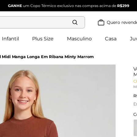
GANHE
um Copo Térmico exclusivo nas compras acima de
R$299
Quero revend
Termos mais
buscados
Infantil
Plus Size
Masculino
Casa
Ju
blusa 
1
º
feminina
2
º
vestido
Vestido Juvenil Midi Manga Longa Em Ribana Minty Marrom
vestido 
3
º
feminino
V
4
º
dianna
M
calça 
Cl
5
º
feminina
M
conjunto 
6
º
feminino
R
E
C