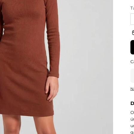
T
N
D
O
ú
u
g