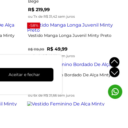
Bege
R$ 219,99
ou 7x de R$ 31,42 sem juros
-58%
a Minty
Vestido Manga Longa Juvenil Minty Preto
R$ 49,99
R$ 119,99
ou 1x de R$ 49,99 sem juros
Aceitar e fechar
 Em
Vestido Feminino Bordado De Alça Minty
Azul
R$ 189,99
ou 6x de R$ 31,66 sem juros
ty Preto
Vestido Feminino De Alça Minty Unica
R$ 199,99