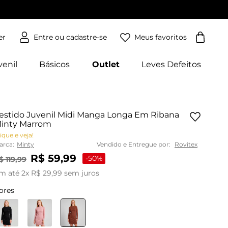
Meus favoritos
er
venil
Básicos
Outlet
Leves Defeitos
estido Juvenil Midi Manga Longa Em Ribana
inty Marrom
ique e veja!
arca:
Minty
Vendido e Entregue por:
Rovitex
R$
59
,
99
-
50%
$
119
,
99
m até
2
x
R$
29
,
99
sem juros
ores