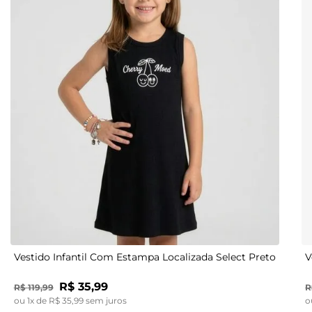
4
6
8
10
Vestido Infantil Com Estampa Localizada Select Preto
V
R$
35
,
99
R$
119
,
99
R
ou
1
x de
R$
35
,
99
sem juros
o