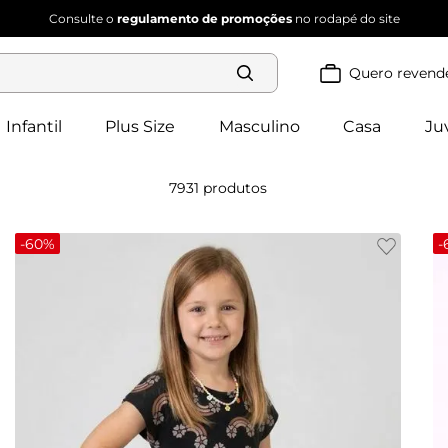
Consulte o
regulamento de promoções
no rodapé do site
Quero revend
Termos mais
buscados
Infantil
Plus Size
Masculino
Casa
Ju
blusa 
1
º
feminina
2
º
vestido
7931
produtos
vestido 
3
º
feminino
4
º
dianna
-
60%
-
calça 
5
º
feminina
conjunto 
6
º
feminino