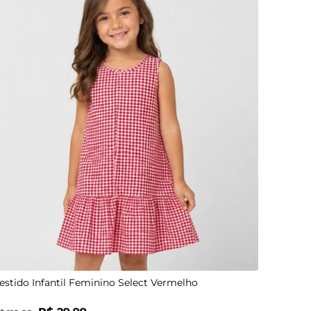
4
6
8
10
estido Infantil Feminino Select Vermelho