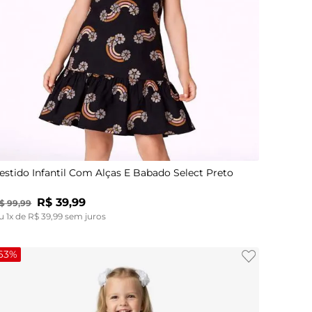
4
6
8
10
estido Infantil Com Alças E Babado Select Preto
R$
39
,
99
$
99
,
99
u
1
x de
R$
39
,
99
sem juros
63%