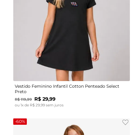
4
6
8
10
Vestido Feminino Infantil Cotton Penteado Select
Preto
R$
29
,
99
R$
119
,
99
ou
1
x de
R$
29
,
99
sem juros
-
60%