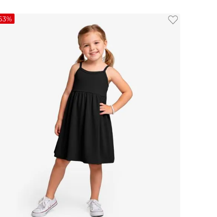
63%
4
6
8
10