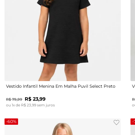
4
6
8
10
Vestido Infantil Menina Em Malha Puvil Select Preto
V
R$
23
,
99
R$
79
,
99
R
ou
1
x de
R$
23
,
99
sem juros
o
-
60%
-