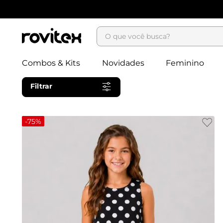
O que você busca?
Combos & Kits
Novidades
Feminino
Filtrar
-
75%