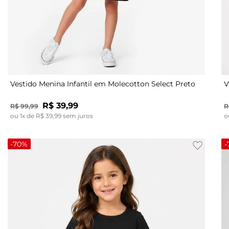
4
6
10
Vestido Menina Infantil em Molecotton Select Preto
V
R$
39
,
99
R$
99
,
99
R
ou
1
x de
R$
39
,
99
sem juros
o
-
70%
-