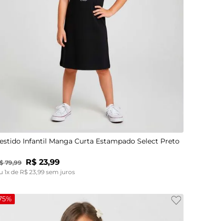
4
6
8
10
estido Infantil Manga Curta Estampado Select Preto
R$
23
,
99
$
79
,
99
u
1
x de
R$
23
,
99
sem juros
75%