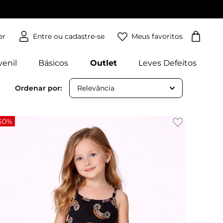
Meus favoritos
er
venil
Básicos
Outlet
Leves Defeitos
Relevância
60%