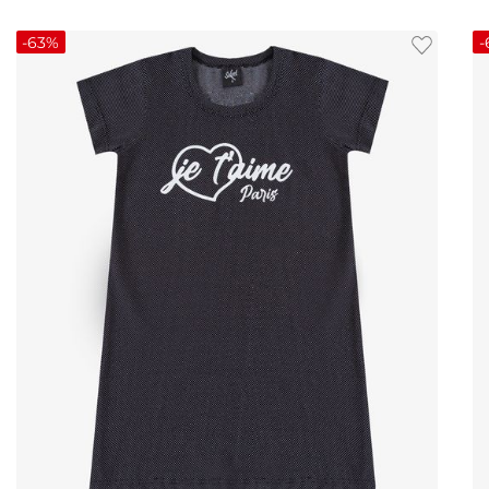
-
63%
-
4
6
8
10