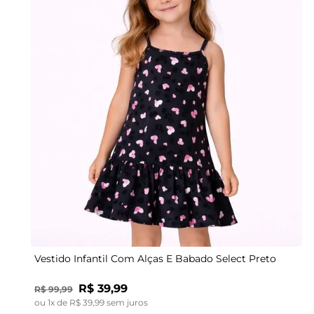
4
6
8
10
Vestido Infantil Com Alças E Babado Select Preto
R$
39
,
99
R$
99
,
99
ou
1
x de
R$
39
,
99
sem juros