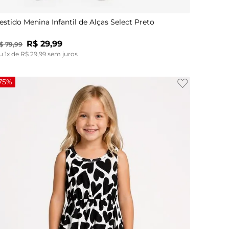
estido Menina Infantil de Alças Select Preto
R$
29
,
99
$
79
,
99
u
1
x de
R$
29
,
99
sem juros
75%