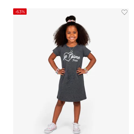
-
63%
4
6
8
10