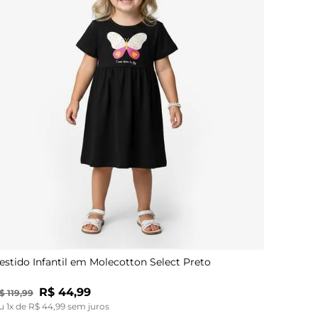
4
6
8
10
estido Infantil em Molecotton Select Preto
R$
44
,
99
$
119
,
99
u
1
x de
R$
44
,
99
sem juros