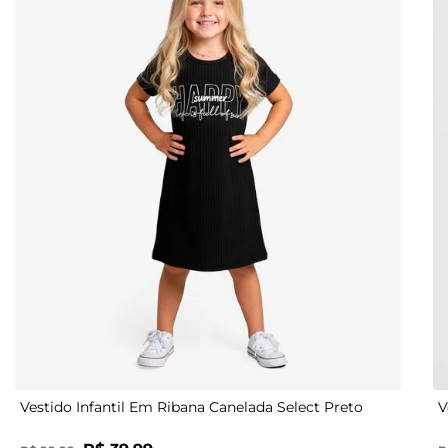
4
6
8
10
Vestido Infantil Em Ribana Canelada Select Preto
V