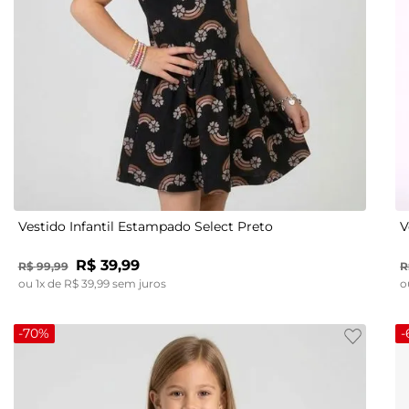
4
6
8
10
Vestido Infantil Estampado Select Preto
V
R$
39
,
99
R$
99
,
99
R
ou
1
x de
R$
39
,
99
sem juros
o
-
70%
-