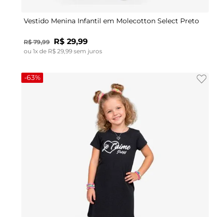
Vestido Menina Infantil em Molecotton Select Preto
R$
29
,
99
R$
79
,
99
ou
1
x de
R$
29
,
99
sem juros
-
63%