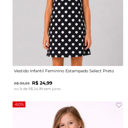
4
6
8
10
Vestido Infantil Feminino Estampado Select Preto
R$
24
,
99
R$
99
,
99
ou
1
x de
R$
24
,
99
sem juros
-
60%