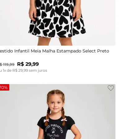
4
6
8
10
estido Infantil Meia Malha Estampado Select Preto
R$
29
,
99
$
119
,
99
u
1
x de
R$
29
,
99
sem juros
70%