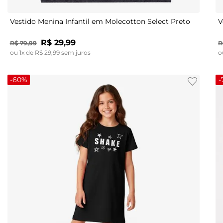
Vestido Menina Infantil em Molecotton Select Preto
V
R$
29
,
99
R$
79
,
99
R
ou
1
x de
R$
29
,
99
sem juros
o
-
60%
-