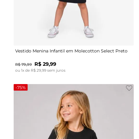
4
6
8
10
Vestido Menina Infantil em Molecotton Select Preto
R$
29
,
99
R$
79
,
99
ou
1
x de
R$
29
,
99
sem juros
-
75%