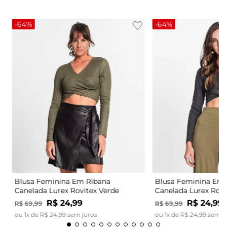
-
64%
-
64%
Blusa Feminina Em Ribana
Blusa Feminina Em 
Canelada Lurex Rovitex Verde
Canelada Lurex Rovi
R$
24
,
99
R$
24
,
99
R$
69
,
99
R$
69
,
99
ou
1
x de
R$
24
,
99
sem juros
ou
1
x de
R$
24
,
99
sem j