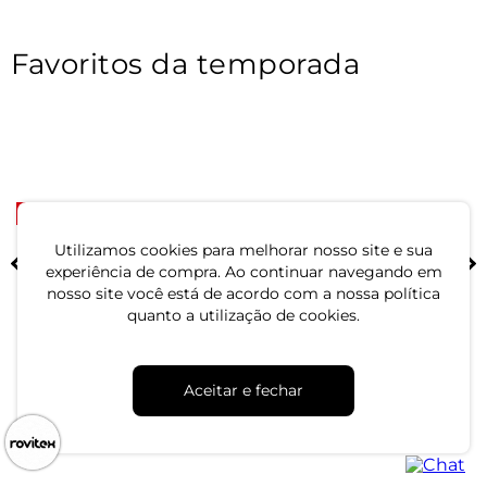
Favoritos da temporada
-33%
-50%
Blusa Polo Feminina Tricot
Casaco Feminino Gola Alta
Utilizamos cookies para melhorar nosso site e sua
Select Azul
Dupla Dianna Bege
experiência de compra. Ao continuar navegando em
nosso site você está de acordo com a nossa política
R$ 39,99
R$ 64,99
quanto a utilização de cookies.
R$ 59,99
R$ 129,99
ou 1x de R$ 39,99 sem juros
ou 2x de R$ 32,49 sem juros
Aceitar e fechar