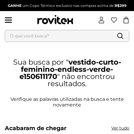
GANHE
um Copo Térmico exclusivo nas compras acima de
R$299
O que você busca?
Termos mais buscados
vestido-curto-
1
º
blusa feminina
feminino-endless-verde-
2
º
vestido
e150611170
3
º
vestido feminino
4
º
dianna
5
º
calça feminina
6
º
conjunto feminino
Acabaram de chegar
Ver tudo