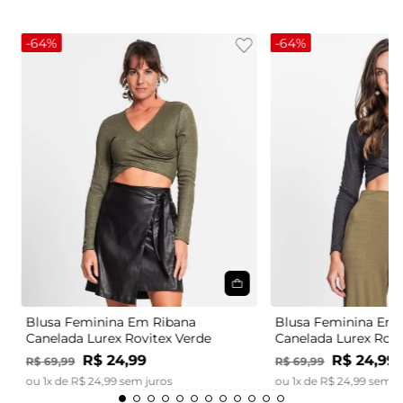
-
64%
-
64%
Blusa Feminina Em Ribana
Blusa Feminina Em 
Canelada Lurex Rovitex Verde
Canelada Lurex Rovi
R$
24
,
99
R$
24
,
99
R$
69
,
99
R$
69
,
99
ou
1
x de
R$
24
,
99
sem juros
ou
1
x de
R$
24
,
99
sem j