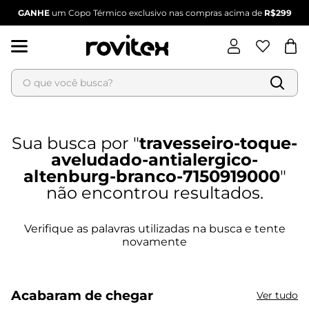
GANHE
um Copo Térmico exclusivo nas compras acima de
R$299
O que você busca?
Termos mais buscados
travesseiro-toque-
1
º
blusa feminina
aveludado-antialergico-
2
º
vestido
altenburg-branco-7150919000
3
º
vestido feminino
4
º
dianna
5
º
calça feminina
6
º
conjunto feminino
Acabaram de chegar
Ver tudo