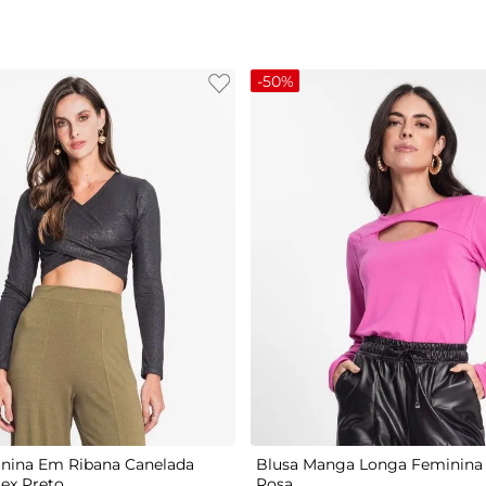
-
50%
G
P
M
G
GG
nina Em Ribana Canelada
Blusa Manga Longa Feminina 
tex Preto
Rosa