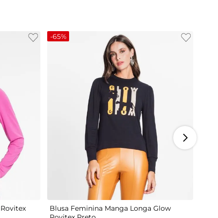
-
65%
M
G
Rovitex
Blusa Feminina Manga Longa Glow
Rovitex Preto