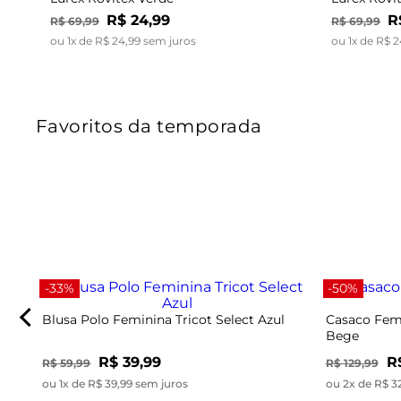
R$
24
,
99
R
R$
69
,
99
R$
69
,
99
ou
1
x de
R$
24
,
99
sem juros
ou
1
x de
R$
2
Favoritos da temporada
-33%
-50%
Blusa Polo Feminina Tricot Select Azul
Casaco Femi
Bege
R$ 39,99
R
R$ 59,99
R$ 129,99
ou 1x de R$ 39,99 sem juros
ou 2x de R$ 3