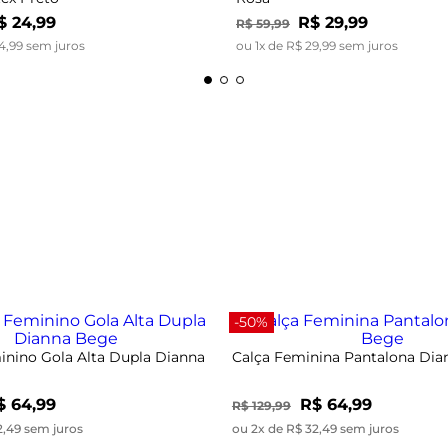
$
24
,
99
R$
29
,
99
R$
59
,
99
4
,
99
sem juros
ou
1
x de
R$
29
,
99
sem juros
-50%
nino Gola Alta Dupla Dianna
Calça Feminina Pantalona Di
$ 64,99
R$ 64,99
R$ 129,99
2,49 sem juros
ou 2x de R$ 32,49 sem juros