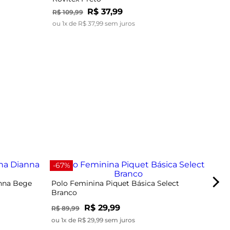
R$
37
,
99
R$
109
,
99
ou
1
x de
R$
37
,
99
sem juros
-40
-67%
anna Bege
Polo Feminina Piquet Básica Select
Branco
R$ 29,99
R$ 89,99
ou 1x de R$ 29,99 sem juros