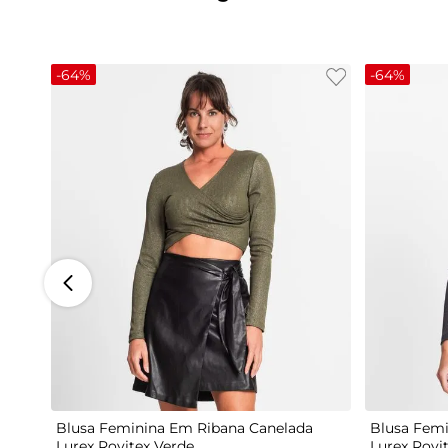
-
64%
-
64%
G
Blusa Feminina Em Ribana Canelada
Blusa Femi
Lurex Rovitex Verde
Lurex Rovi