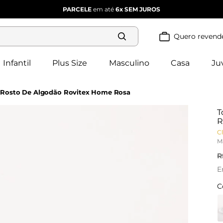
PARCELE
em até
6x
SEM JUROS
Quero revend
Termos mais
buscados
Infantil
Plus Size
Masculino
Casa
Ju
blusa 
1
º
feminina
2
º
vestido
 Rosto De Algodão Rovitex Home Rosa
vestido 
3
º
feminino
T
4
º
dianna
R
calça 
Cl
5
º
feminina
M
conjunto 
6
º
feminino
R
E
C