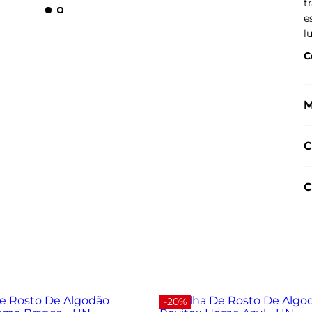
t
e
l
C
M
C
C
-20%