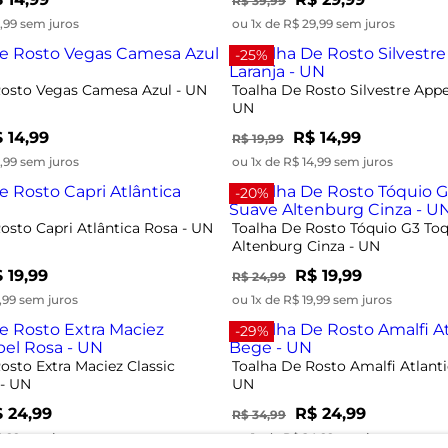
R$ 39,99
4,99 sem juros
ou 1x de R$ 29,99 sem juros
-25%
Rosto Vegas Camesa Azul - UN
Toalha De Rosto Silvestre Appel
UN
 14,99
R$ 14,99
R$ 19,99
4,99 sem juros
ou 1x de R$ 14,99 sem juros
-20%
osto Capri Atlântica Rosa - UN
Toalha De Rosto Tóquio G3 To
Altenburg Cinza - UN
 19,99
R$ 19,99
R$ 24,99
9,99 sem juros
ou 1x de R$ 19,99 sem juros
-29%
osto Extra Maciez Classic
Toalha De Rosto Amalfi Atlant
 - UN
UN
 24,99
R$ 24,99
R$ 34,99
4,99 sem juros
ou 1x de R$ 24,99 sem juros