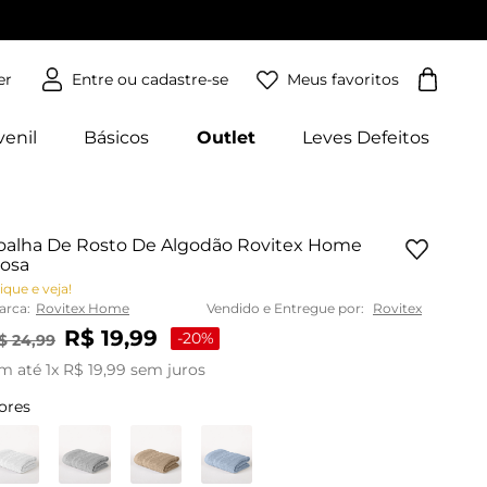
Meus favoritos
er
venil
Básicos
Outlet
Leves Defeitos
oalha De Rosto De Algodão Rovitex Home
osa
ique e veja!
arca:
Rovitex Home
Vendido e Entregue por:
Rovitex
R$
19
,
99
-
20%
$
24
,
99
m até
1
x
R$
19
,
99
sem juros
ores