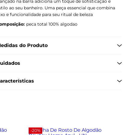
rançado na barra adiciona um toque de sofisticação e
stilo ao seu banheiro. Uma peça essencial que combina
uxo e funcionalidade para seu ritual de beleza
omposição:
peca total 100% algodao
edidas do Produto
uidados
aracterísticas
-20%