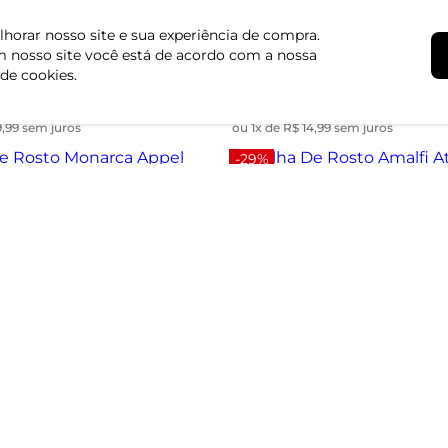
-25%
horar nosso site e sua experiência de compra.
 nosso site você está de acordo com a nossa
osto Favo Altenburg Laranja -
Toalha De Rosto Silvestre Appe
 de cookies.
 29,99
R$ 14,99
R$ 19,99
9,99 sem juros
ou 1x de R$ 14,99 sem juros
-29%
Rosto Monarca Appel Verde -
Toalha De Rosto Amalfi Atlanti
UN
 19,99
R$ 24,99
R$ 34,99
9,99 sem juros
ou 1x de R$ 24,99 sem juros