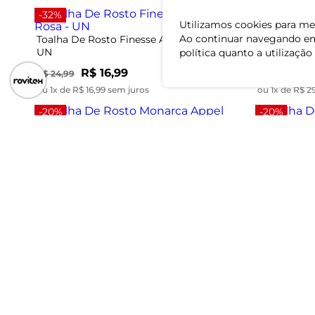
-32%
-25%
Utilizamos cookies para mel
Ao continuar navegando em
Toalha De Rosto Finesse Atlantica Rosa -
Toalha De R
UN
UN
política quanto a utilização
R$ 16,99
R$
R$ 24,99
R$ 39,99
ou 1x de R$ 16,99 sem juros
ou 1x de R$ 2
-20%
-20%
Toalha De Rosto Monarca Appel Preto -
Toalha De 
UN
UN
R$ 19,99
R$
R$ 24,99
R$ 24,99
ou 1x de R$ 19,99 sem juros
ou 1x de R$ 1