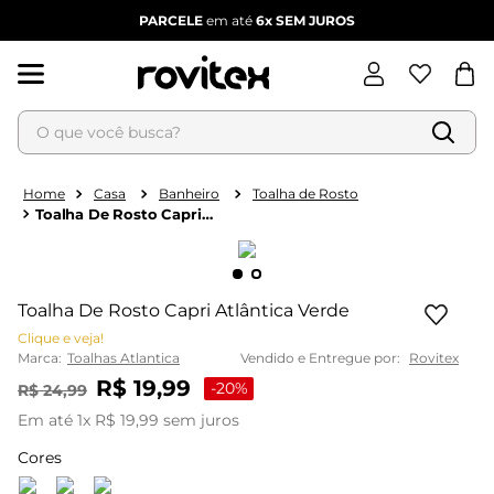
PARCELE
em até
6x
SEM JUROS
O que você busca?
Termos mais buscados
1
º
blusa feminina
Casa
Banheiro
Toalha de Rosto
Toalha De Rosto Capri
2
º
vestido
Atlântica Verde
3
º
vestido feminino
4
º
dianna
Toalha De Rosto Capri Atlântica Verde
5
º
calça feminina
Clique e veja!
Marca:
Toalhas Atlantica
Vendido e Entregue por:
Rovitex
6
º
conjunto feminino
R$
19
,
99
-
20%
R$
24
,
99
Em até
1
x
R$
19
,
99
sem juros
Cores