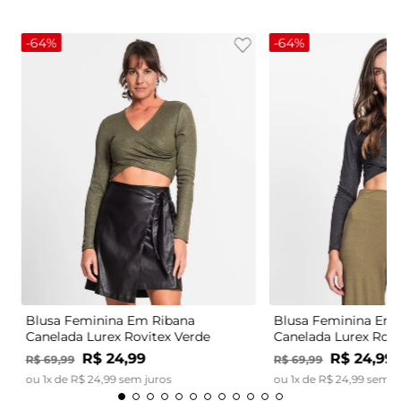
-
64%
-
64%
Blusa Feminina Em Ribana
Blusa Feminina Em 
Canelada Lurex Rovitex Verde
Canelada Lurex Rovi
R$
24
,
99
R$
24
,
99
R$
69
,
99
R$
69
,
99
ou
1
x de
R$
24
,
99
sem juros
ou
1
x de
R$
24
,
99
sem j