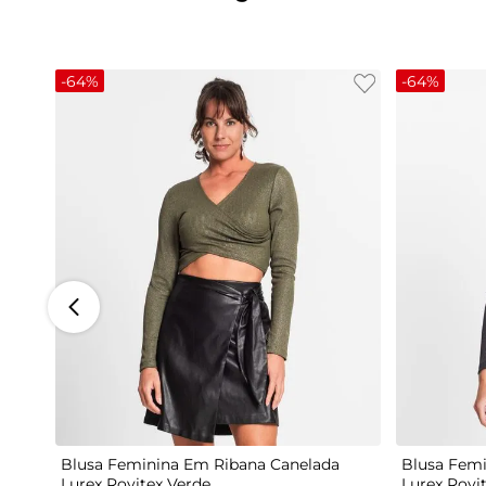
-
64%
-
64%
G
Blusa Feminina Em Ribana Canelada
Blusa Femi
Lurex Rovitex Verde
Lurex Rovi