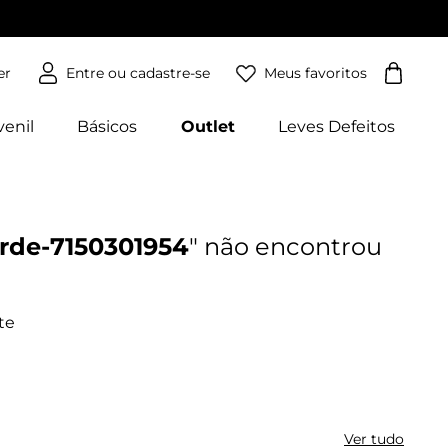
Meus favoritos
er
venil
Básicos
Outlet
Leves Defeitos
erde-7150301954
Ver tudo