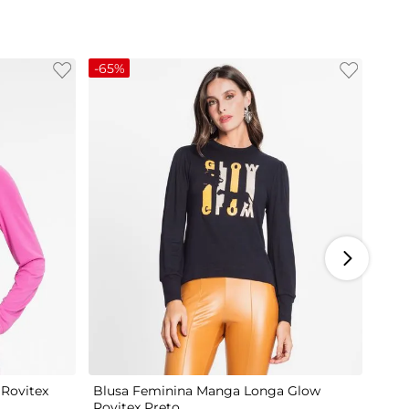
-
65%
M
G
Rovitex
Blusa Feminina Manga Longa Glow
Rovitex Preto