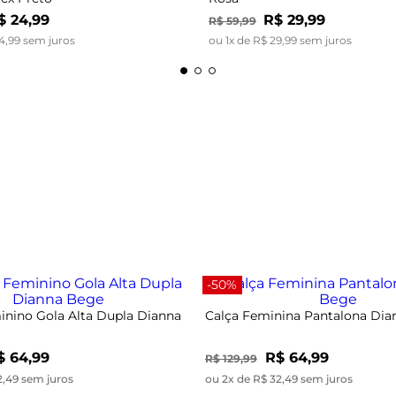
$
24
,
99
R$
29
,
99
R$
59
,
99
4
,
99
sem juros
ou
1
x de
R$
29
,
99
sem juros
-50%
nino Gola Alta Dupla Dianna
Calça Feminina Pantalona Di
$ 64,99
R$ 64,99
R$ 129,99
2,49 sem juros
ou 2x de R$ 32,49 sem juros