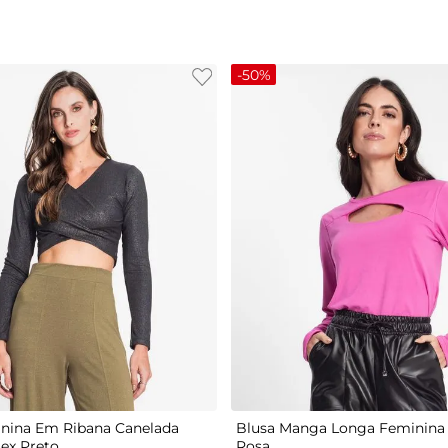
-
50%
G
P
M
G
GG
nina Em Ribana Canelada
Blusa Manga Longa Feminina 
tex Preto
Rosa