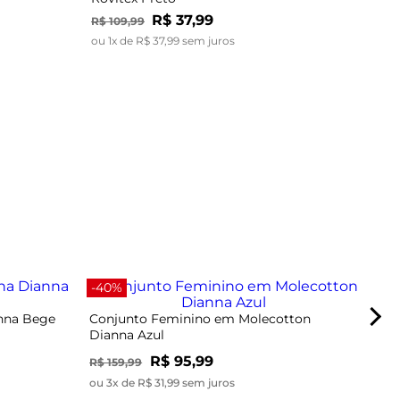
R$
37
,
99
R$
109
,
99
ou
1
x de
R$
37
,
99
sem juros
-67
-40%
anna Bege
Conjunto Feminino em Molecotton
Dianna Azul
R$ 95,99
R$ 159,99
ou 3x de R$ 31,99 sem juros