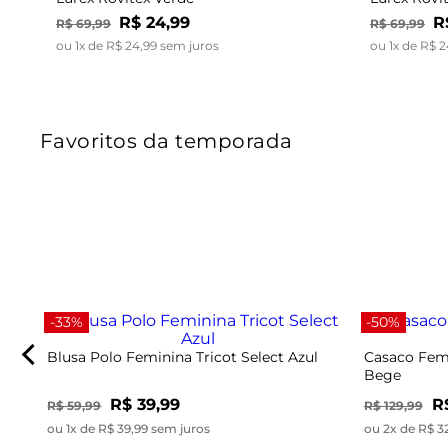
R$
24
,
99
R
R$
69
,
99
R$
69
,
99
ou
1
x de
R$
24
,
99
sem juros
ou
1
x de
R$
2
Favoritos da temporada
-33%
-50%
Blusa Polo Feminina Tricot Select Azul
Casaco Femi
Bege
R$ 39,99
R
R$ 59,99
R$ 129,99
ou 1x de R$ 39,99 sem juros
ou 2x de R$ 3