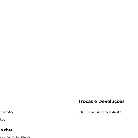
Polo
Bra
R$ 8
ou 1x
Trocas e Devoluções
dimento
Clique aqui para solicitar
tes
lo chat
as 8:00 às 17:00