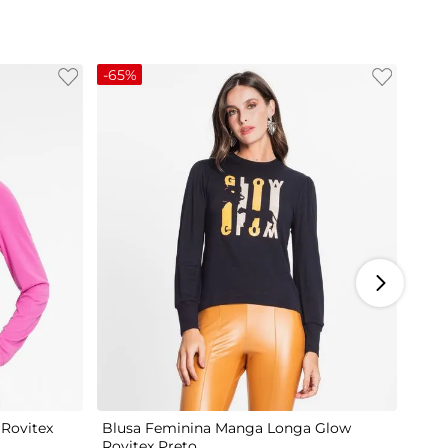
-
65%
M
G
Rovitex
Blusa Feminina Manga Longa Glow
Rovitex Preto