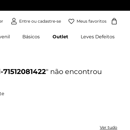
Meus favoritos
er
venil
Básicos
Outlet
Leves Defeitos
-71512081422
Ver tudo