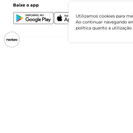
Baixe o app
Utilizamos cookies para mel
Ao continuar navegando em
política quanto a utilização
CNPJ: 79.233.672/0001-05
Av. Maria Marangoni, 391 - 89129-080 - Luiz Alves - SC