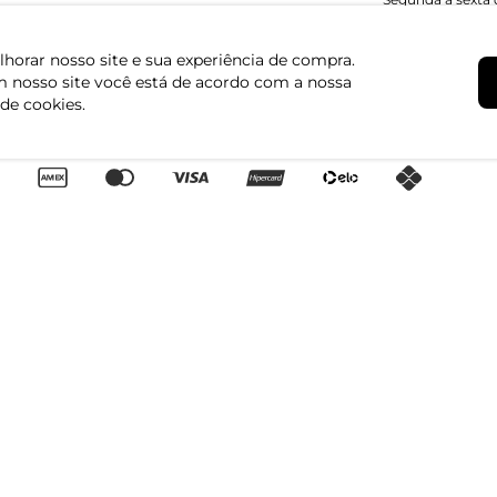
Trocas e Devoluções
Regulamento de Promoções
horar nosso site e sua experiência de compra.
Canal de Denúncias | Ética
 nosso site você está de acordo com a nossa
Igualdade Salarial
 de cookies.