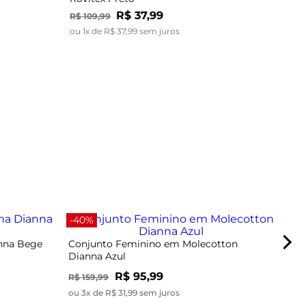
R$
37
,
99
R$
109
,
99
ou
1
x de
R$
37
,
99
sem juros
-67
-40%
anna Bege
Conjunto Feminino em Molecotton
Dianna Azul
R$ 95,99
R$ 159,99
ou 3x de R$ 31,99 sem juros