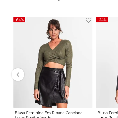
-
64%
-
64%
G
Blusa Feminina Em Ribana Canelada
Blusa Femi
Lurex Rovitex Verde
Lurex Rovi