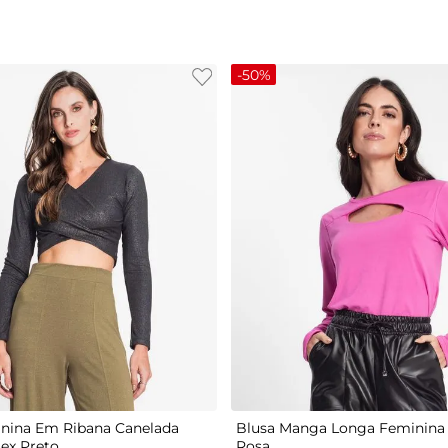
-
50%
G
P
M
G
GG
nina Em Ribana Canelada
Blusa Manga Longa Feminina 
tex Preto
Rosa