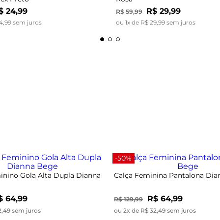
$
24
,
99
R$
29
,
99
R$
59
,
99
4
,
99
sem juros
ou
1
x de
R$
29
,
99
sem juros
-50%
nino Gola Alta Dupla Dianna
Calça Feminina Pantalona Di
$ 64,99
R$ 64,99
R$ 129,99
2,49 sem juros
ou 2x de R$ 32,49 sem juros