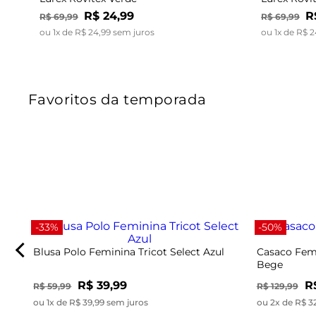
R$
24
,
99
R
R$
69
,
99
R$
69
,
99
ou
1
x de
R$
24
,
99
sem juros
ou
1
x de
R$
2
Favoritos da temporada
-33%
-50%
Blusa Polo Feminina Tricot Select Azul
Casaco Femi
Bege
R$ 39,99
R
R$ 59,99
R$ 129,99
ou 1x de R$ 39,99 sem juros
ou 2x de R$ 3