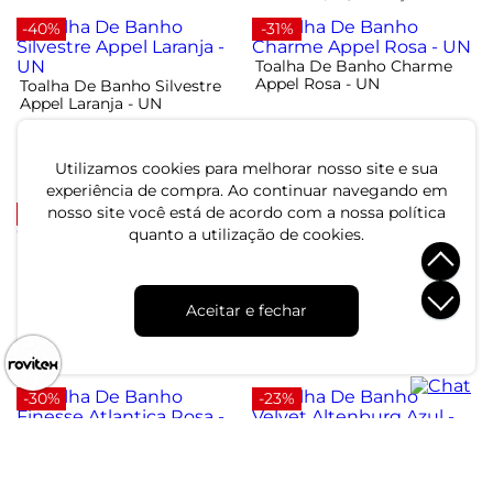
-40%
-31%
Toalha De Banho Charme
Appel Rosa - UN
Toalha De Banho Silvestre
Appel Laranja - UN
R$ 44,99
R$ 64,99
R$ 29,99
R$ 49,99
ou 1x de R$ 44,99 sem juros
Utilizamos cookies para melhorar nosso site e sua
ou 1x de R$ 29,99 sem juros
experiência de compra. Ao continuar navegando em
nosso site você está de acordo com a nossa política
-36%
-13%
quanto a utilização de cookies.
Toalha De Banho Chroma
Toalha De Banho Siena De
Altenburg Verde - UN
Algodão Atlantica Bege -
UN
Aceitar e fechar
R$ 34,99
R$ 34,99
R$ 54,99
R$ 39,99
ou 1x de R$ 34,99 sem juros
ou 1x de R$ 34,99 sem juros
-30%
-23%
Toalha De Banho Finesse
Toalha De Banho Velvet
Atlantica Rosa - UN
Altenburg Azul - UN