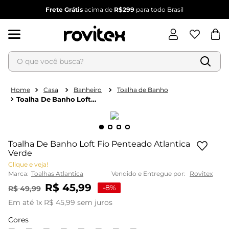
Frete Grátis
acima de
R$299
para todo Brasil
O que você busca?
Termos mais buscados
1
º
blusa feminina
Casa
Banheiro
Toalha de Banho
Toalha De Banho Loft
2
º
vestido feminino
Fio Penteado Atlantica
Verde
3
º
vestido
4
º
dianna
Toalha De Banho Loft Fio Penteado Atlantica
5
º
calça feminina
Verde
Clique e veja!
6
º
conjunto feminino
Marca:
Toalhas Atlantica
Vendido e Entregue por:
Rovitex
R$
45
,
99
-
8%
R$
49
,
99
Em até
1
x
R$
45
,
99
sem juros
Cores