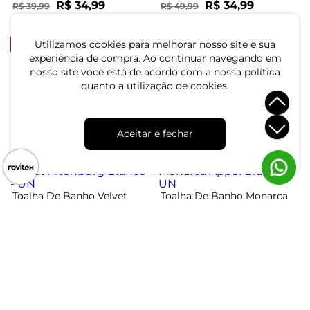
R$ 34,99
R$ 34,99
R$ 39,99
R$ 49,99
ou 1x de R$ 34,99 sem juros
ou 1x de R$ 34,99 sem juros
-23%
-23%
Utilizamos cookies para melhorar nosso site e sua
experiência de compra. Ao continuar navegando em
nosso site você está de acordo com a nossa política
Toalha De Banho Velvet
Toalha De Banho Velvet
quanto a utilização de cookies.
Altenburg Azul - UN
Altenburg Laranja - UN
R$ 49,99
R$ 49,99
R$ 64,99
R$ 64,99
Aceitar e fechar
ou 1x de R$ 49,99 sem juros
ou 1x de R$ 49,99 sem juros
-23%
-33%
Toalha De Banho Velvet
Toalha De Banho Monarca
Altenburg Branco - UN
Appel Branco - UN
R$ 49,99
R$ 39,99
R$ 64,99
R$ 59,99
ou 1x de R$ 49,99 sem juros
ou 1x de R$ 39,99 sem juros