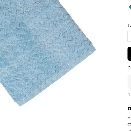
T
N
D
A
c
p