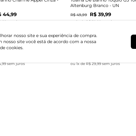
Altenburg Branco - UN
$ 44,99
R$ 39,99
R$ 49,99
4,99 sem juros
ou 1x de R$ 39,99 sem juros
-14%
horar nosso site e sua experiência de compra.
 nosso site você está de acordo com a nossa
anho Finesse Atlantica Azul -
Toalha De Banho Sky De Algo
Atlantica Rosa - UN
 de cookies.
 34,99
R$ 29,99
R$ 34,99
4,99 sem juros
ou 1x de R$ 29,99 sem juros
-25%
Banho De Algodão Rovitex
Toalha de Banho Favo Altenbur
co - UN
UN
 39,99
R$ 59,99
R$ 79,99
9,99 sem juros
ou 2x de R$ 29,99 sem juros