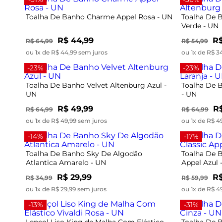
Toalha De Banho Charme Appel Rosa - UN
Toalha De 
Verde - UN
R$ 44,99
R$
R$ 64,99
R$ 54,99
ou 1x de R$ 44,99 sem juros
ou 1x de R$ 3
-23%
-23%
Toalha De Banho Velvet Altenburg Azul -
Toalha De B
UN
- UN
R$ 49,99
R$
R$ 64,99
R$ 64,99
ou 1x de R$ 49,99 sem juros
ou 1x de R$ 4
-14%
-17%
Toalha De Banho Sky De Algodão
Toalha De B
Atlantica Amarelo - UN
Appel Azul 
R$ 29,99
R$
R$ 34,99
R$ 59,99
ou 1x de R$ 29,99 sem juros
ou 1x de R$ 4
-13%
-31%
Lençol Liso King de Malha Com Elástico
Toalha De 