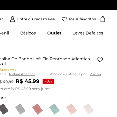
Meus favoritos
er
venil
Básicos
Outlet
Leves Defeitos
oalha De Banho Loft Fio Penteado Atlantica
zul
ique e veja!
arca:
Toalhas Atlantica
Vendido e Entregue por:
Rovitex
R$
45
,
99
-
8%
$
49
,
99
m até
1
x
R$
45
,
99
sem juros
ores