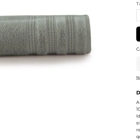
T
N
D
A
1
I
s
r
q