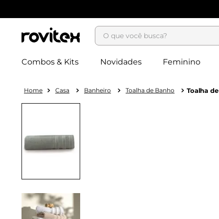
O que você busca?
Combos & Kits
Novidades
Feminino
Casa
Banheiro
Toalha de Banho
Toalha d