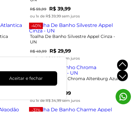
R$ 39,99
R$ 59,99
ou 1x de R$ 39,99 sem juros
-40%
tica
Toalha De Banho Silvestre Appel Cinza -
UN
R$ 29,99
R$ 49,99
ou 1x de R$ 29,99 sem juros
-36%
Aceitar e fechar
que Suave
Toalha De Banho Chroma Altenburg Azul -
UN
R$ 34,99
R$ 54,99
ou 1x de R$ 34,99 sem juros
-31%
dão
Toalha De Banho Charme Appel Bege -
UN
R$ 44,99
R$ 64,99