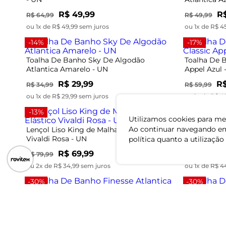
R$ 49,99
R$
R$ 64,99
R$ 49,99
ou 1x de R$ 49,99 sem juros
ou 1x de R$ 4
-14%
-17%
Toalha De Banho Sky De Algodão
Toalha De B
Atlantica Amarelo - UN
Appel Azul 
R$ 29,99
R$
R$ 34,99
R$ 59,99
ou 1x de R$ 29,99 sem juros
ou 1x de R$ 4
-13%
-31%
Utilizamos cookies para mel
Ao continuar navegando em
Lençol Liso King de Malha Com Elástico
Toalha De 
Vivaldi Rosa - UN
UN
política quanto a utilização
R$ 69,99
R
R$ 79,99
R$ 64,99
ou 2x de R$ 34,99 sem juros
ou 1x de R$ 4
-30%
-30%
Toalha De Banho Finesse Atlantica Verde -
Toalha De B
UN
UN
R$ 34,99
R$
R$ 49,99
R$ 49,99