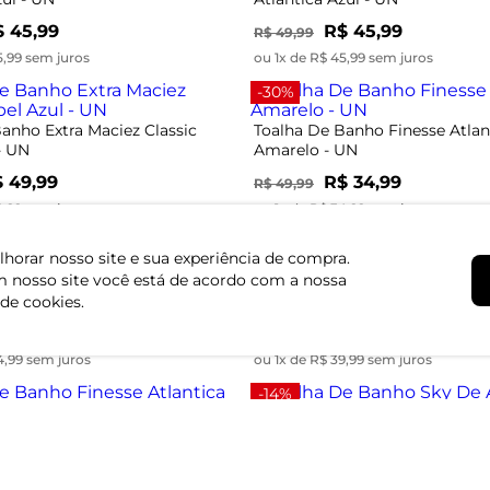
 45,99
R$ 45,99
R$ 49,99
5,99 sem juros
ou 1x de R$ 45,99 sem juros
-30%
anho Extra Maciez Classic
Toalha De Banho Finesse Atlan
- UN
Amarelo - UN
 49,99
R$ 34,99
R$ 49,99
9,99 sem juros
ou 1x de R$ 34,99 sem juros
-20%
horar nosso site e sua experiência de compra.
 nosso site você está de acordo com a nossa
Banho Charme Appel Cinza -
Toalha De Banho Tóquio G3 To
Altenburg Branco - UN
 de cookies.
$ 44,99
R$ 39,99
R$ 49,99
4,99 sem juros
ou 1x de R$ 39,99 sem juros
-14%
anho Finesse Atlantica Azul -
Toalha De Banho Sky De Algo
Atlantica Rosa - UN
 34,99
R$ 29,99
R$ 34,99