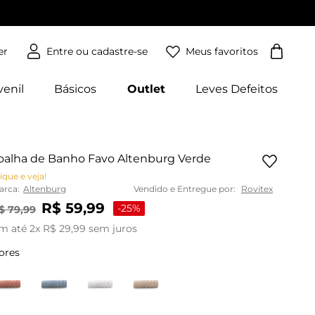
Meus favoritos
er
venil
Básicos
Outlet
Leves Defeitos
oalha de Banho Favo Altenburg Verde
ique e veja!
arca:
Altenburg
Vendido e Entregue por:
Rovitex
R$
59
,
99
-
25%
$
79
,
99
m até
2
x
R$
29
,
99
sem juros
ores