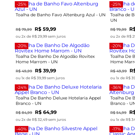
-25%
-25%
Toalha de Banho Favo Altenburg Azul - UN
Toalha de 
UN
R$ 59,99
R$
R$ 79,99
R$ 79,99
ou 2x de R$ 29,99 sem juros
ou 2x de R$ 2
-20%
-20%
Toalha De Banho De Algodão Rovitex
Toalha De 
Home Marrom - UN
Home Marr
R$ 39,99
R$
R$ 49,99
R$ 49,99
ou 1x de R$ 39,99 sem juros
ou 1x de R$ 3
-24%
-36%
Toalha De Banho Deluxe Hotelaria Appel
Toalha De 
Branco - UN
Branco - U
R$ 64,99
R$
R$ 84,99
R$ 54,99
ou 2x de R$ 32,49 sem juros
ou 1x de R$ 3
-40%
-17%