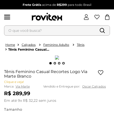
Frete Grátis
acima de
R$299
para todo Brasil
O que você busca?
Termos mais buscados
1
º
blusa feminina
Calçados
Feminino Adulto
Tênis
Tênis Feminino Casual
2
º
vestido
Recortes Logo Via
Marte Branco
3
º
vestido feminino
4
º
dianna
Tênis Feminino Casual Recortes Logo Via
5
º
calça feminina
Marte Branco
Clique e veja!
6
º
conjunto feminino
Marca:
Via Marte
Vendido e Entregue por:
Oscar Calçados
R$
289
,
99
Em até
9
x
R$
32
,
22
sem juros
Tamanho