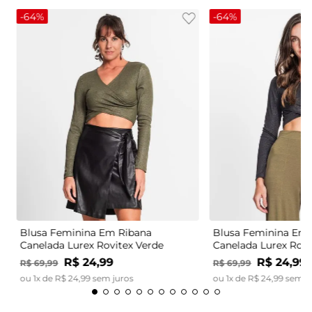
-
64%
-
64%
Blusa Feminina Em Ribana
Blusa Feminina Em 
Canelada Lurex Rovitex Verde
Canelada Lurex Rovi
R$
24
,
99
R$
24
,
99
R$
69
,
99
R$
69
,
99
ou
1
x de
R$
24
,
99
sem juros
ou
1
x de
R$
24
,
99
sem j