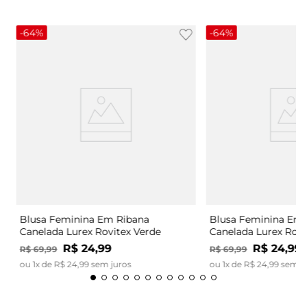
-
64%
-
64%
Blusa Feminina Em Ribana
Blusa Feminina Em 
Canelada Lurex Rovitex Verde
Canelada Lurex Rovi
R$
24
,
99
R$
24
,
99
R$
69
,
99
R$
69
,
99
ou
1
x de
R$
24
,
99
sem juros
ou
1
x de
R$
24
,
99
sem j