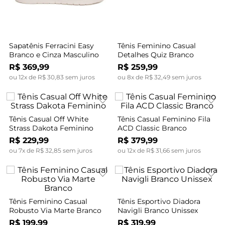
Sapatênis Ferracini Easy
Tênis Feminino Casual
Branco e Cinza Masculino
Detalhes Quiz Branco
R$
369
,
99
R$
259
,
99
ou
12
x de
R$
30
,
83
sem juros
ou
8
x de
R$
32
,
49
sem juros
Tênis Casual Off White
Tênis Casual Feminino Fila
Strass Dakota Feminino
ACD Classic Branco
R$
229
,
99
R$
379
,
99
ou
7
x de
R$
32
,
85
sem juros
ou
12
x de
R$
31
,
66
sem juros
Tênis Feminino Casual
Tênis Esportivo Diadora
Robusto Via Marte Branco
Navigli Branco Unissex
R$
199
,
99
R$
319
,
99