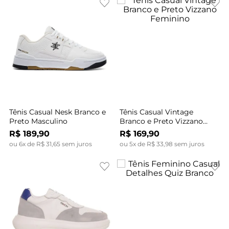
Tênis Casual Nesk Branco e
Tênis Casual Vintage
Preto Masculino
Branco e Preto Vizzano
Feminino
R$
189
,
90
R$
169
,
90
ou
6
x de
R$
31
,
65
sem juros
ou
5
x de
R$
33
,
98
sem juros