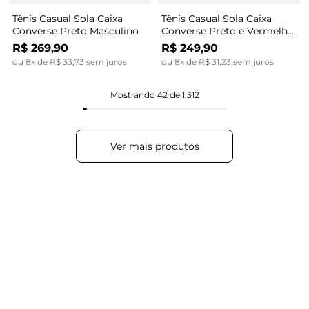
Tênis Casual Sola Caixa
Tênis Casual Sola Caixa
Converse Preto Masculino
Converse Preto e Vermelho
Masculino
R$
269
,
90
R$
249
,
90
ou
8
x de
R$
33
,
73
sem juros
ou
8
x de
R$
31
,
23
sem juros
Mostrando
42 de 1.312