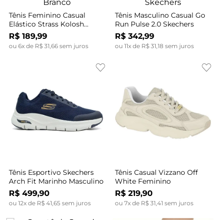
Tênis Feminino Casual
Tênis Masculino Casual Go
Elástico Strass Kolosh
Run Pulse 2.0 Skechers
Branco
R$
189
,
99
R$
342
,
99
ou
6
x de
R$
31
,
66
sem juros
ou
11
x de
R$
31
,
18
sem juros
Tênis Esportivo Skechers
Tênis Casual Vizzano Off
Arch Fit Marinho Masculino
White Feminino
R$
499
,
90
R$
219
,
90
ou
12
x de
R$
41
,
65
sem juros
ou
7
x de
R$
31
,
41
sem juros