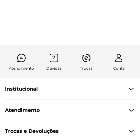
Atendimento
Dúvidas
Trocas
Conta
Institucional
Quem somos
Atendimento
Políticas de Privacidade
Formas de Pagamento
Central de Atendimento
Trocas e Devoluções
Formas de Entrega
Dúvidas Frequentes