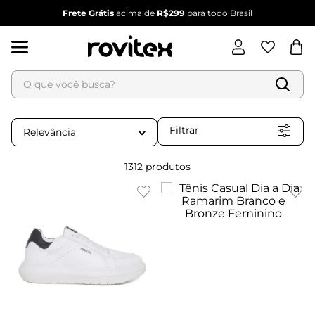
Frete Grátis
acima de
R$299
para todo Brasil
O que você busca?
Termos mais buscados
1
º
blusa feminina
Filtrar
Relevância
2
º
vestido feminino
3
º
vestido
1312
produtos
4
º
dianna
5
º
calça feminina
6
º
conjunto feminino