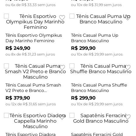
ou
6
x de
R$
33
,
33
sem juros
ou
10
x de
R$
31
,
99
sem juros
Tênis Esportivo Olympikus
Tênis Casual Puma Up
Day Marinho Feminino
Branco Masculino
R$
249
,
90
R$
299
,
90
ou
8
x de
R$
31
,
23
sem juros
ou
10
x de
R$
29
,
99
sem juros
Tênis Casual Puma Smash
Tênis Casual Puma Shuffle
V2 Preto e Branco
Branco Masculino
Masculino
R$
379
,
90
R$
299
,
90
ou
12
x de
R$
31
,
65
sem juros
ou
10
x de
R$
29
,
99
sem juros
Tênis Esportivo Diadora
Sapatênis Ferracini Gold