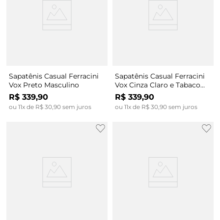
Sapatênis Casual Ferracini
Sapatênis Casual Ferracini
Vox Preto Masculino
Vox Cinza Claro e Tabaco
Masculino
R$
339
,
90
R$
339
,
90
ou
11
x de
R$
30
,
90
sem juros
ou
11
x de
R$
30
,
90
sem juros