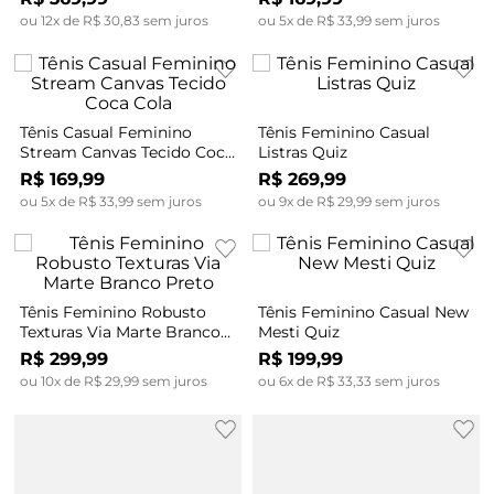
ou
12
x de
R$
30
,
83
sem juros
ou
5
x de
R$
33
,
99
sem juros
Tênis Casual Feminino
Tênis Feminino Casual
Stream Canvas Tecido Coca
Listras Quiz
Cola
R$
169
,
99
R$
269
,
99
ou
5
x de
R$
33
,
99
sem juros
ou
9
x de
R$
29
,
99
sem juros
Tênis Feminino Robusto
Tênis Feminino Casual New
Texturas Via Marte Branco
Mesti Quiz
Preto
R$
299
,
99
R$
199
,
99
ou
10
x de
R$
29
,
99
sem juros
ou
6
x de
R$
33
,
33
sem juros