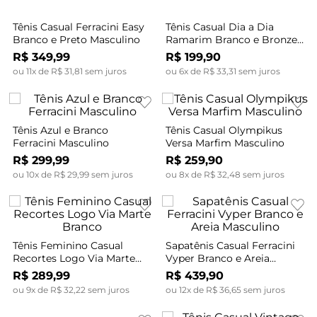
Tênis Casual Ferracini Easy
Tênis Casual Dia a Dia
Branco e Preto Masculino
Ramarim Branco e Bronze
Feminino
R$
349
,
99
R$
199
,
90
ou
11
x de
R$
31
,
81
sem juros
ou
6
x de
R$
33
,
31
sem juros
Tênis Azul e Branco
Tênis Casual Olympikus
Ferracini Masculino
Versa Marfim Masculino
R$
299
,
99
R$
259
,
90
ou
10
x de
R$
29
,
99
sem juros
ou
8
x de
R$
32
,
48
sem juros
Tênis Feminino Casual
Sapatênis Casual Ferracini
Recortes Logo Via Marte
Vyper Branco e Areia
Branco
Masculino
R$
289
,
99
R$
439
,
90
ou
9
x de
R$
32
,
22
sem juros
ou
12
x de
R$
36
,
65
sem juros