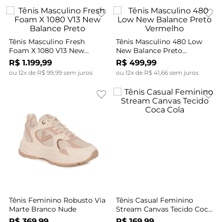
Tênis Masculino Fresh
Tênis Masculino 480 Low
Foam X 1080 V13 New
New Balance Preto
Balance Preto
Vermelho
R$
1
.
199
,
99
R$
499
,
99
ou
12
x de
R$
99
,
99
sem juros
ou
12
x de
R$
41
,
66
sem juros
Tênis Feminino Robusto Via
Tênis Casual Feminino
Marte Branco Nude
Stream Canvas Tecido Coca
Cola
R$
369
,
99
R$
169
,
99