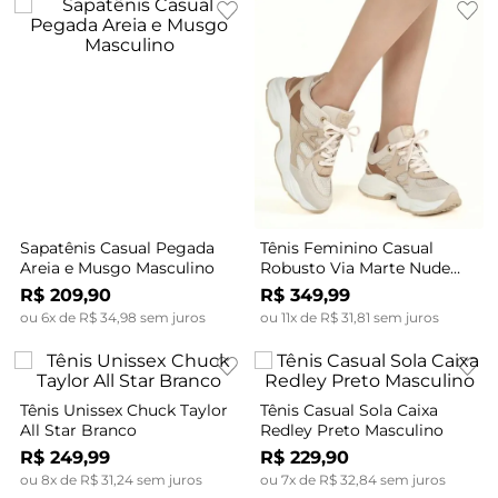
Sapatênis Casual Pegada
Tênis Feminino Casual
Areia e Musgo Masculino
Robusto Via Marte Nude
Branco
R$
209
,
90
R$
349
,
99
ou
6
x de
R$
34
,
98
sem juros
ou
11
x de
R$
31
,
81
sem juros
Tênis Unissex Chuck Taylor
Tênis Casual Sola Caixa
All Star Branco
Redley Preto Masculino
R$
249
,
99
R$
229
,
90
ou
8
x de
R$
31
,
24
sem juros
ou
7
x de
R$
32
,
84
sem juros