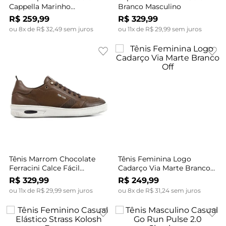
Cappella Marinho
Branco Masculino
Masculino
R$
259
,
99
R$
329
,
99
ou
8
x de
R$
32
,
49
sem juros
ou
11
x de
R$
29
,
99
sem juros
Tênis Marrom Chocolate
Tênis Feminina Logo
Ferracini Calce Fácil
Cadarço Via Marte Branco
Masculino
Off
R$
329
,
99
R$
249
,
99
ou
11
x de
R$
29
,
99
sem juros
ou
8
x de
R$
31
,
24
sem juros