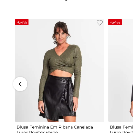
-
64%
-
64%
G
Blusa Feminina Em Ribana Canelada
Blusa Femi
Lurex Rovitex Verde
Lurex Rovi