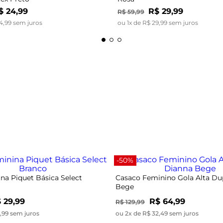
$
24
,
99
R$
29
,
99
R$
59
,
99
4
,
99
sem juros
ou
1
x de
R$
29
,
99
sem juros
-50%
na Piquet Básica Select
Casaco Feminino Gola Alta Du
Bege
 29,99
R$ 64,99
R$ 129,99
9,99 sem juros
ou 2x de R$ 32,49 sem juros