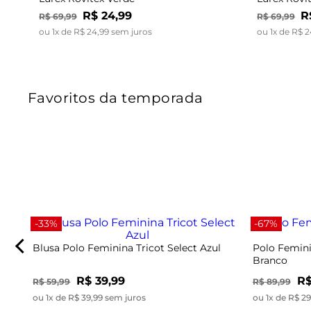
R$
24
,
99
R
R$
69
,
99
R$
69
,
99
ou
1
x de
R$
24
,
99
sem juros
ou
1
x de
R$
2
Favoritos da temporada
-33%
-67%
Blusa Polo Feminina Tricot Select Azul
Polo Femini
Branco
R$ 39,99
R$
R$ 59,99
R$ 89,99
ou 1x de R$ 39,99 sem juros
ou 1x de R$ 2