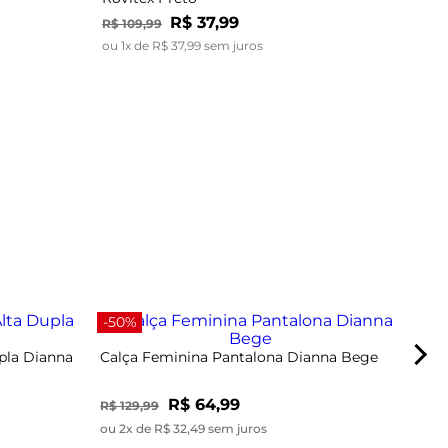
R$
37
,
99
R$
109
,
99
ou
1
x de
R$
37
,
99
sem juros
-40
-50%
pla Dianna
Calça Feminina Pantalona Dianna Bege
R$ 64,99
R$ 129,99
ou 2x de R$ 32,49 sem juros