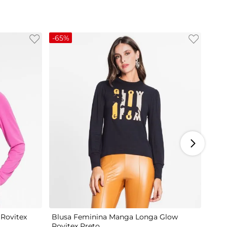
-
65%
M
G
Rovitex
Blusa Feminina Manga Longa Glow
Rovitex Preto