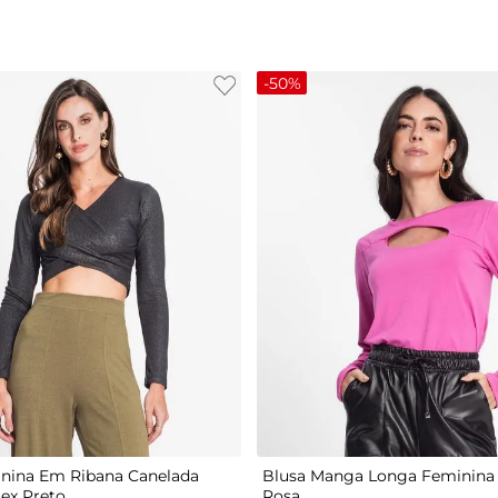
-
50%
G
P
M
G
GG
nina Em Ribana Canelada
Blusa Manga Longa Feminina 
tex Preto
Rosa