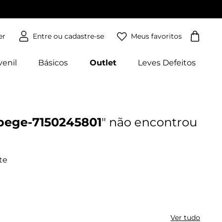
Meus favoritos
er
venil
Básicos
Outlet
Leves Defeitos
-bege-7150245801
Ver tudo