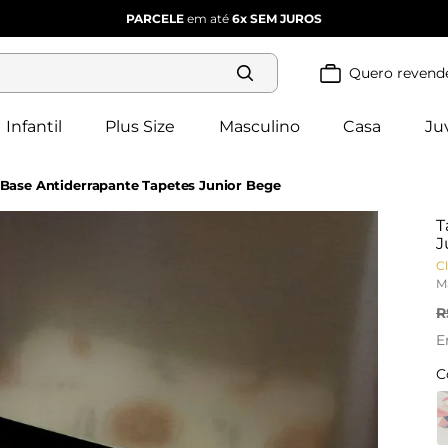
PARCELE
em até
6x
SEM JUROS
Quero revend
Termos mais
buscados
Infantil
Plus Size
Masculino
Casa
Ju
blusa 
1
º
feminina
2
º
vestido
Base Antiderrapante Tapetes Junior Bege
vestido 
3
º
feminino
T
4
º
dianna
J
calça 
Cl
5
º
feminina
M
conjunto 
6
º
feminino
R
E
C