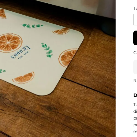
T
N
D
T
d
p
p
e