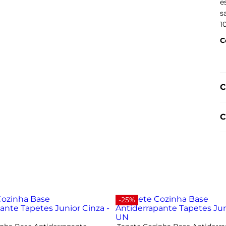
e
s
1
C
C
C
-25%