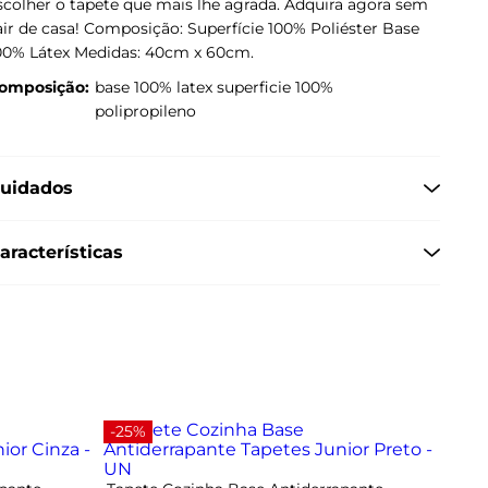
scolher o tapete que mais lhe agrada. Adquira agora sem
air de casa! Composição: Superfície 100% Poliéster Base
00% Látex Medidas: 40cm x 60cm.
omposição:
base 100% latex superficie 100%
polipropileno
uidados
aracterísticas
-25%