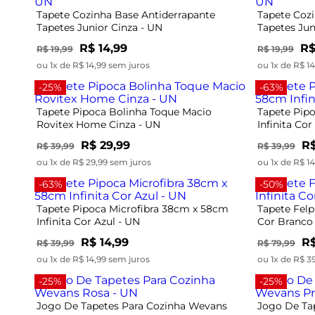
Tapete Cozinha Base Antiderrapante
Tapete Coz
Tapetes Junior Cinza - UN
Tapetes Jun
R$ 14,99
R$
R$ 19,99
R$ 19,99
ou 1x de R$ 14,99 sem juros
ou 1x de R$ 1
-25%
-63%
Tapete Pipoca Bolinha Toque Macio
Tapete Pip
Rovitex Home Cinza - UN
Infinita Cor
R$ 29,99
R$
R$ 39,99
R$ 39,99
ou 1x de R$ 29,99 sem juros
ou 1x de R$ 1
-63%
-50%
Tapete Pipoca Microfibra 38cm x 58cm
Tapete Felp
Infinita Cor Azul - UN
Cor Branco
R$ 14,99
R$
R$ 39,99
R$ 79,99
ou 1x de R$ 14,99 sem juros
ou 1x de R$ 3
-25%
-25%
Jogo De Tapetes Para Cozinha Wevans
Jogo De Ta