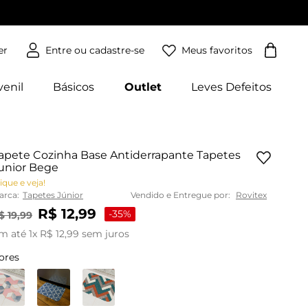
Meus favoritos
er
venil
Básicos
Outlet
Leves Defeitos
apete Cozinha Base Antiderrapante Tapetes
unior Bege
ique e veja!
arca:
Tapetes Júnior
Vendido e Entregue por:
Rovitex
R$
12
,
99
-
35%
$
19
,
99
m até
1
x
R$
12
,
99
sem juros
ores