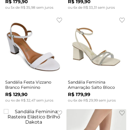
R$
179
,
90
R$
199
,
90
ou
5
x de
R$
35
,
98
sem juros
ou
6
x de
R$
33
,
31
sem juros
Sandália Festa Vizzano
Sandália Feminina
Branco Feminino
Amarração Salto Bloco
R$
129
,
90
R$
179
,
99
ou
4
x de
R$
32
,
47
sem juros
ou
6
x de
R$
29
,
99
sem juros