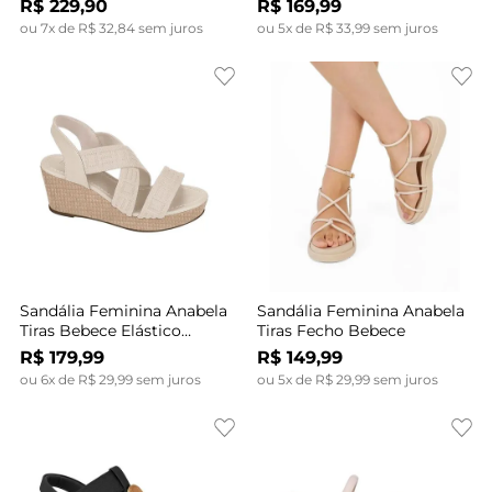
R$
229
,
90
R$
169
,
99
ou
7
x de
R$
32
,
84
sem juros
ou
5
x de
R$
33
,
99
sem juros
Sandália Feminina Anabela
Sandália Feminina Anabela
Tiras Bebece Elástico
Tiras Fecho Bebece
Branco Off
R$
179
,
99
R$
149
,
99
ou
6
x de
R$
29
,
99
sem juros
ou
5
x de
R$
29
,
99
sem juros