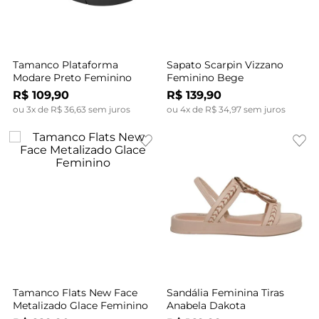
Tamanco Plataforma
Sapato Scarpin Vizzano
Modare Preto Feminino
Feminino Bege
R$
109
,
90
R$
139
,
90
ou
3
x de
R$
36
,
63
sem juros
ou
4
x de
R$
34
,
97
sem juros
Tamanco Flats New Face
Sandália Feminina Tiras
Metalizado Glace Feminino
Anabela Dakota