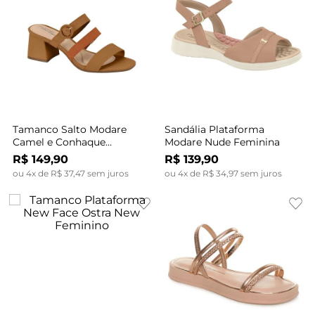
Tamanco Salto Modare
Sandália Plataforma
Camel e Conhaque
Modare Nude Feminina
Feminino
R$
149
,
90
R$
139
,
90
ou
4
x de
R$
37
,
47
sem juros
ou
4
x de
R$
34
,
97
sem juros