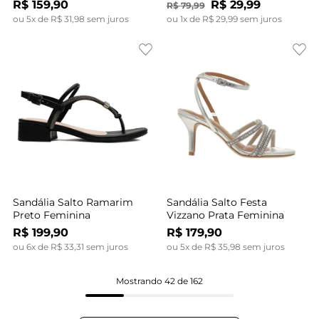
R$
159
,
90
R$
29
,
99
R$
79
,
99
ou
5
x de
R$
31
,
98
sem juros
ou
1
x de
R$
29
,
99
sem juros
Sandália Salto Ramarim
Sandália Salto Festa
Preto Feminina
Vizzano Prata Feminina
R$
199
,
90
R$
179
,
90
ou
6
x de
R$
33
,
31
sem juros
ou
5
x de
R$
35
,
98
sem juros
Mostrando
42 de 162