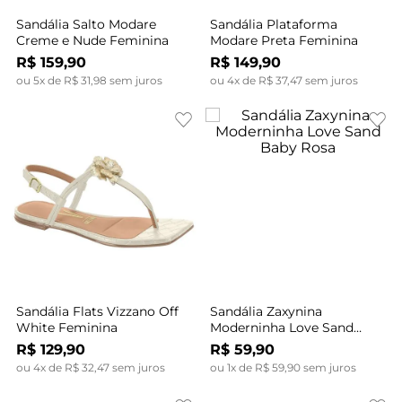
Sandália Salto Modare
Sandália Plataforma
Creme e Nude Feminina
Modare Preta Feminina
R$
159
,
90
R$
149
,
90
ou
5
x de
R$
31
,
98
sem juros
ou
4
x de
R$
37
,
47
sem juros
Sandália Flats Vizzano Off
Sandália Zaxynina
White Feminina
Moderninha Love Sand
Baby Rosa
R$
129
,
90
R$
59
,
90
ou
4
x de
R$
32
,
47
sem juros
ou
1
x de
R$
59
,
90
sem juros