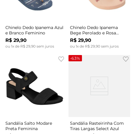
Chinelo Dedo Ipanema Azul
Chinelo Dedo Ipanema
e Branco Feminino
Bege Perolado e Rosa
Feminino
R$
29
,
90
R$
29
,
90
ou
1
x de
R$
29
,
90
sem juros
ou
1
x de
R$
29
,
90
sem juros
-
63%
Sandália Salto Modare
Sandália Rasteirinha Com
Preta Feminina
Tiras Largas Select Azul