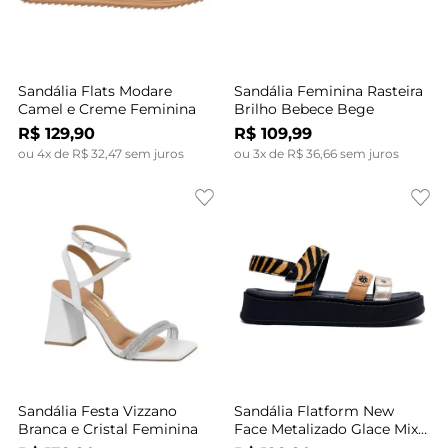
Sandália Flats Modare
Sandália Feminina Rasteira
Camel e Creme Feminina
Brilho Bebece Bege
R$
129
,
90
R$
109
,
99
ou
4
x de
R$
32
,
47
sem juros
ou
3
x de
R$
36
,
66
sem juros
Sandália Festa Vizzano
Sandália Flatform New
Branca e Cristal Feminina
Face Metalizado Glace Mix
Feminina