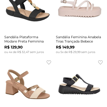
Sandália Plataforma
Sandália Feminina Anabela
Modare Preta Feminina
Tiras Trançada Bebece
R$
129
,
90
R$
149
,
99
ou
4
x de
R$
32
,
47
sem juros
ou
5
x de
R$
29
,
99
sem juros