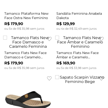
Tamanco Plataforma New
Sandália Feminina Anabela
Face Ostra New Feminino
Dakota
R$
179
,
90
R$
129
,
99
ou
5
x de
R$
35
,
98
sem juros
ou
4
x de
R$
32
,
49
sem juros
Tamanco Flats New Face
Tamanco Flats New Face
Damasco e Caramelo
Âmbar e Caramelo
Feminina
Feminino
R$
179
,
90
R$
169
,
90
ou
5
x de
R$
35
,
98
sem juros
ou
5
x de
R$
33
,
98
sem juros