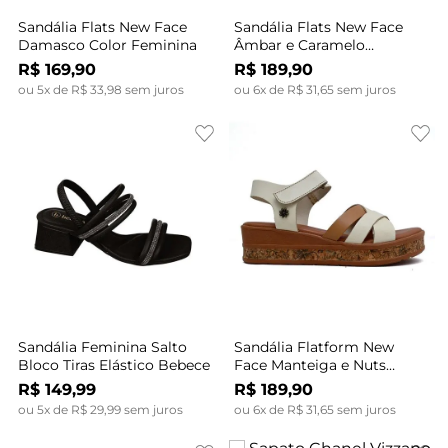
Sandália Flats New Face
Sandália Flats New Face
Damasco Color Feminina
Âmbar e Caramelo
Feminina
R$
169
,
90
R$
189
,
90
ou
5
x de
R$
33
,
98
sem juros
ou
6
x de
R$
31
,
65
sem juros
Sandália Feminina Salto
Sandália Flatform New
Bloco Tiras Elástico Bebece
Face Manteiga e Nuts
Feminina
R$
149
,
99
R$
189
,
90
ou
5
x de
R$
29
,
99
sem juros
ou
6
x de
R$
31
,
65
sem juros