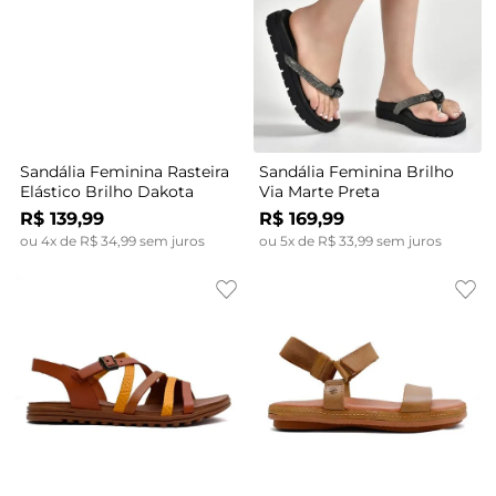
Sandália Feminina Rasteira
Sandália Feminina Brilho
Elástico Brilho Dakota
Via Marte Preta
R$
139
,
99
R$
169
,
99
ou
4
x de
R$
34
,
99
sem juros
ou
5
x de
R$
33
,
99
sem juros