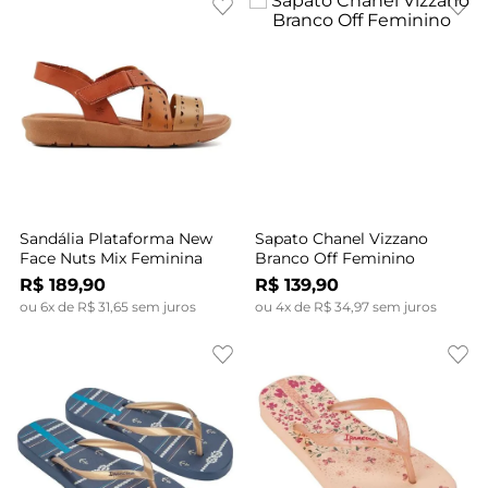
Sandália Plataforma New
Sapato Chanel Vizzano
Face Nuts Mix Feminina
Branco Off Feminino
R$
189
,
90
R$
139
,
90
ou
6
x de
R$
31
,
65
sem juros
ou
4
x de
R$
34
,
97
sem juros