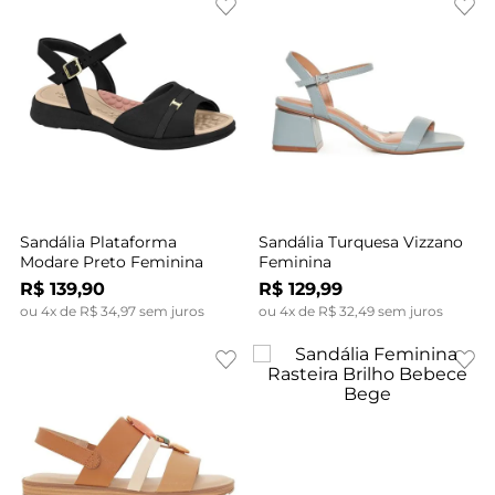
Sandália Plataforma
Sandália Turquesa Vizzano
Modare Preto Feminina
Feminina
R$
139
,
90
R$
129
,
99
ou
4
x de
R$
34
,
97
sem juros
ou
4
x de
R$
32
,
49
sem juros