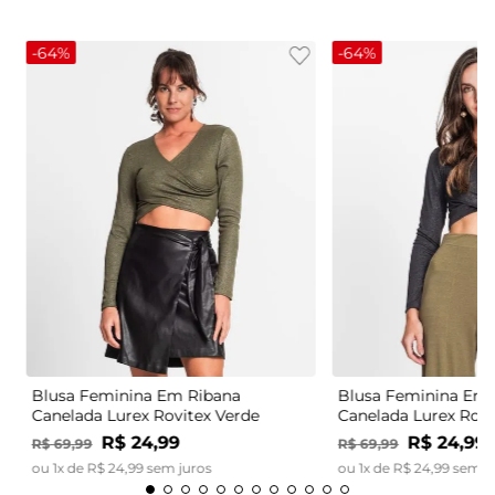
-
64%
-
64%
Blusa Feminina Em Ribana
Blusa Feminina Em 
Canelada Lurex Rovitex Verde
Canelada Lurex Rovi
R$
24
,
99
R$
24
,
99
R$
69
,
99
R$
69
,
99
ou
1
x de
R$
24
,
99
sem juros
ou
1
x de
R$
24
,
99
sem j