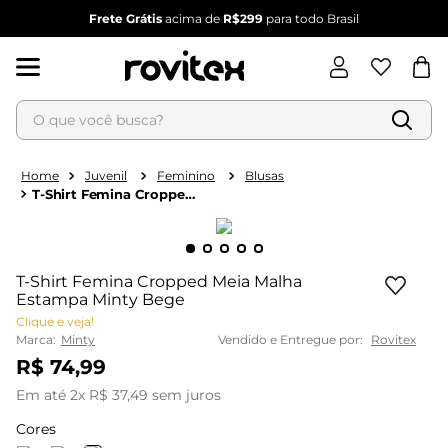
Frete Grátis
acima de
R$299
para todo Brasil
O que você busca?
Termos mais buscados
1
º
blusa feminina
Juvenil
Feminino
Blusas
T-Shirt Femina Cropped
2
º
vestido feminino
Meia Malha Estampa
Minty Bege
3
º
vestido
4
º
dianna
T-Shirt Femina Cropped Meia Malha
5
º
calça feminina
Estampa Minty Bege
Clique e veja!
6
º
conjunto feminino
Marca:
Minty
Vendido e Entregue por:
Rovitex
R$
74
,
99
Em até
2
x
R$
37
,
49
sem juros
Cores