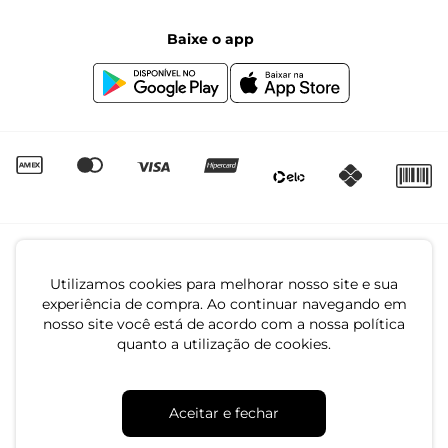
Segunda à sexta das 8:00 às 17:00
Black Friday
Baixe o app
Canal de Denúncias | Ética
Igualdade Salarial
Utilizamos cookies para melhorar nosso site e sua
experiência de compra. Ao continuar navegando em
nosso site você está de acordo com a nossa política
quanto a utilização de cookies.
CNPJ: 79.233.672/0001-05
Av. Maria Marangoni, 391 - 89129-080 - Luiz Alves - SC
Aceitar e fechar