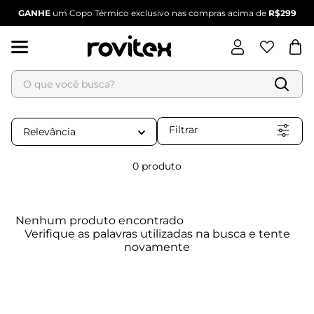
GANHE
um Copo Térmico exclusivo nas compras acima de
R$299
O que você busca?
Termos mais buscados
Filtrar
Relevância
1
º
blusa feminina
0
produto
2
º
vestido
3
º
vestido feminino
4
º
dianna
Nenhum produto encontrado
5
º
calça feminina
6
º
conjunto feminino