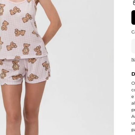
N
D
O
c
e
a
p
A
u
p