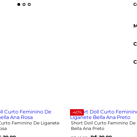
C
M
C
C
-40%
 Curto Feminino De Liganete
Short Doll Curto Feminino De
osa
Bella Ana Preto