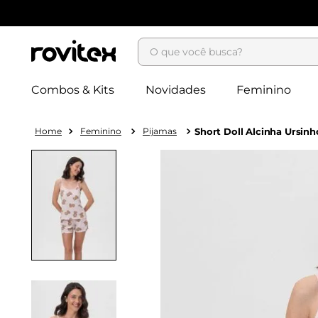
O que você busca?
Combos & Kits
Novidades
Feminino
Feminino
Pijamas
Short Doll Alcinha Ursin