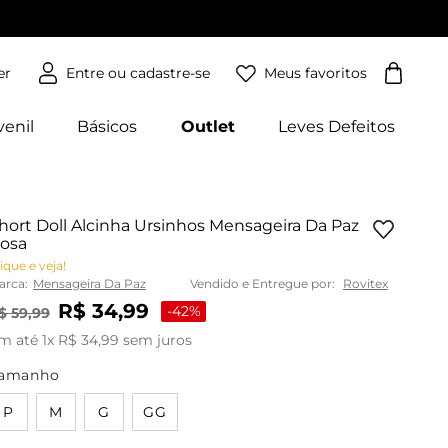
Meus favoritos
er
venil
Básicos
Outlet
Leves Defeitos
hort Doll Alcinha Ursinhos Mensageira Da Paz
osa
ique e veja!
arca:
Mensageira Da Paz
Vendido e Entregue por:
Rovitex
R$
34
,
99
-
42%
$
59
,
99
m até
1
x
R$
34
,
99
sem juros
amanho
P
M
G
GG