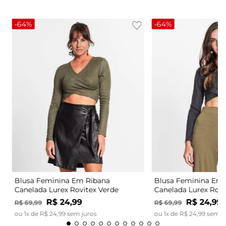
-
64%
-
64%
Blusa Feminina Em Ribana
Blusa Feminina Em 
Canelada Lurex Rovitex Verde
Canelada Lurex Rovi
R$
24
,
99
R$
24
,
99
R$
69
,
99
R$
69
,
99
ou
1
x de
R$
24
,
99
sem juros
ou
1
x de
R$
24
,
99
sem j