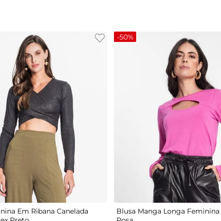
-
50%
G
P
M
G
GG
nina Em Ribana Canelada
Blusa Manga Longa Feminina 
tex Preto
Rosa