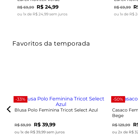
R$
24
,
99
R
R$
69
,
99
R$
69
,
99
ou
1
x de
R$
24
,
99
sem juros
ou
1
x de
R$
2
Favoritos da temporada
-33%
-50%
Blusa Polo Feminina Tricot Select Azul
Casaco Femi
Bege
R$ 39,99
R
R$ 59,99
R$ 129,99
ou 1x de R$ 39,99 sem juros
ou 2x de R$ 3