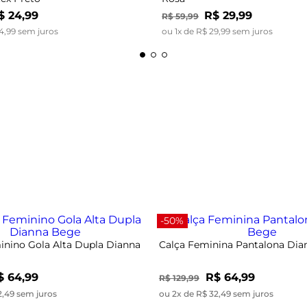
$
24
,
99
R$
29
,
99
R$
59
,
99
4
,
99
sem juros
ou
1
x de
R$
29
,
99
sem juros
-50%
nino Gola Alta Dupla Dianna
Calça Feminina Pantalona Di
$ 64,99
R$ 64,99
R$ 129,99
2,49 sem juros
ou 2x de R$ 32,49 sem juros