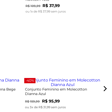
R$
37
,
99
R$
109
,
99
ou
1
x de
R$
37
,
99
sem juros
-67
-40%
anna Bege
Conjunto Feminino em Molecotton
Dianna Azul
R$ 95,99
R$ 159,99
ou 3x de R$ 31,99 sem juros