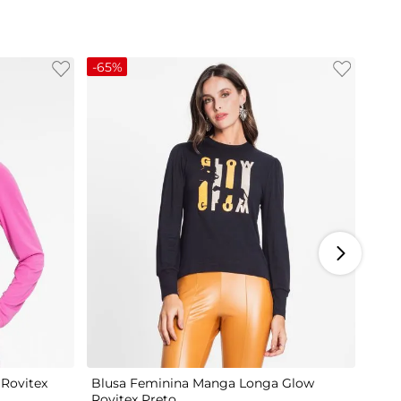
-
65%
M
G
Rovitex
Blusa Feminina Manga Longa Glow
Rovitex Preto