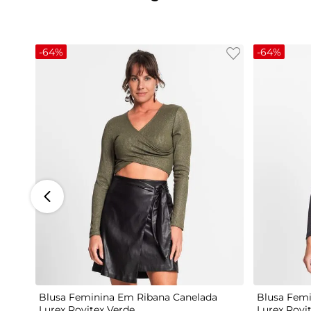
-
64%
-
64%
G
Blusa Feminina Em Ribana Canelada
Blusa Femi
Lurex Rovitex Verde
Lurex Rovi